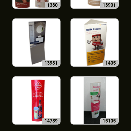
1380
13901
13981
1405
14789
15105