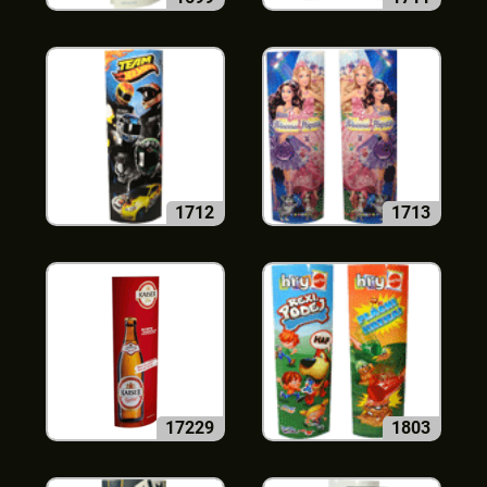
1712
1713
17229
1803