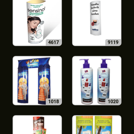
4617
9119
1018
1020