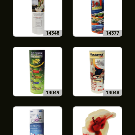
14348
14377
14049
14048