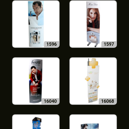
1596
1597
16040
16068