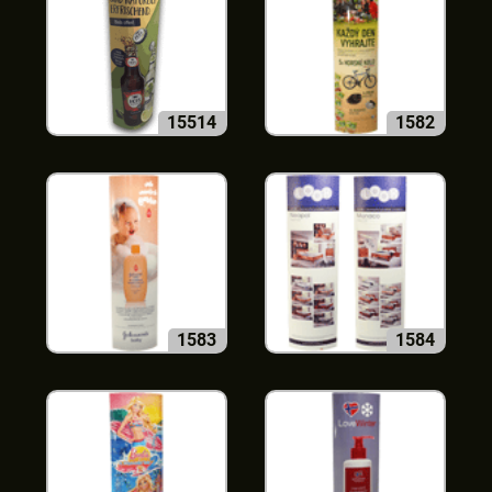
15514
1582
1583
1584