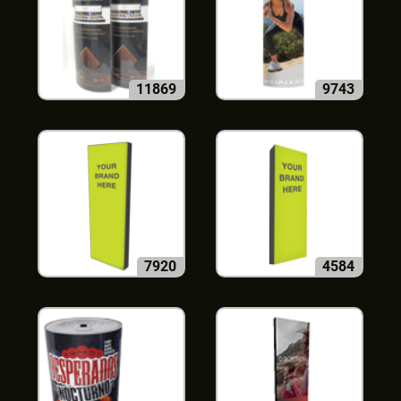
11869
9743
7920
4584