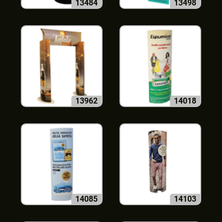
13484
13498
13962
14018
14085
14103