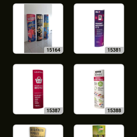
15164
15381
15387
15388