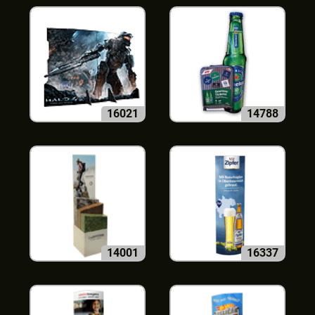
16021
14788
14001
16337