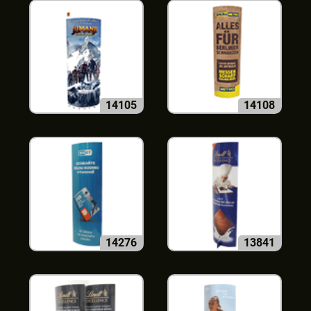
14105
14108
14276
13841