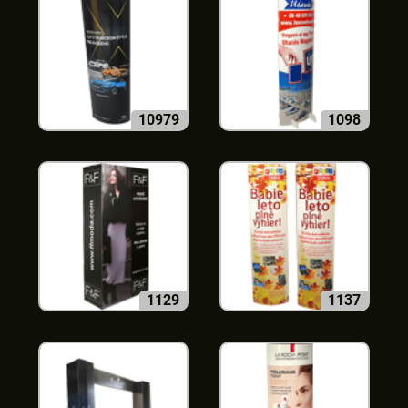
10979
1098
1129
1137