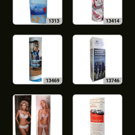
1313
13414
13469
13746