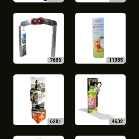
7666
11985
6281
4632