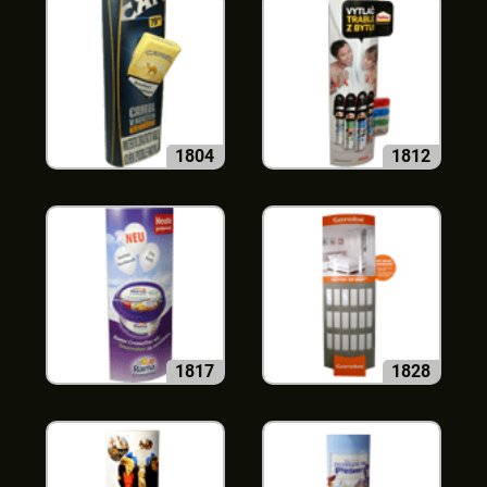
1804
1812
1817
1828