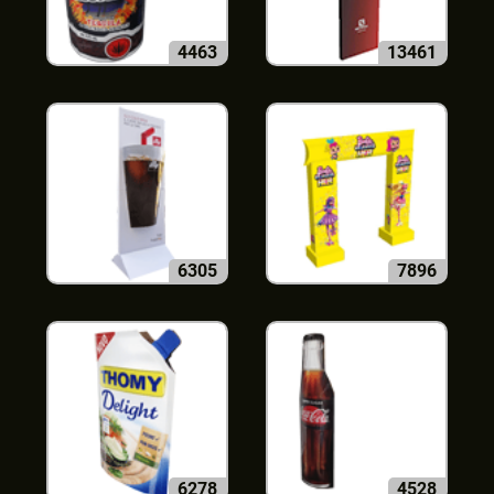
4463
13461
6305
7896
6278
4528