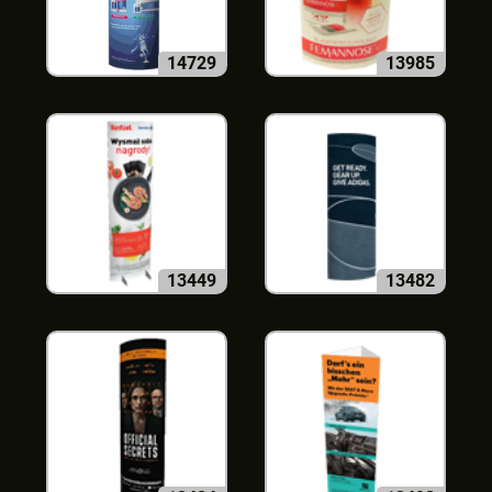
14729
13985
13449
13482