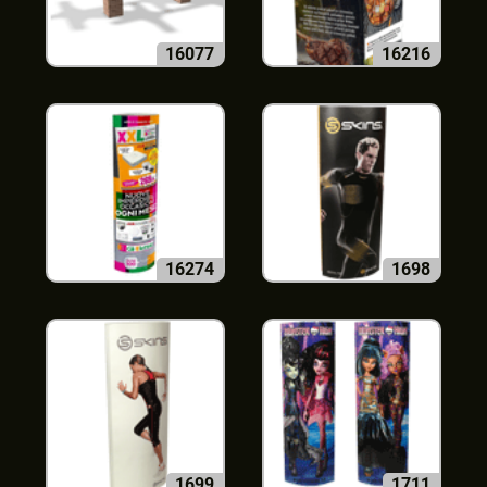
16077
16216
16274
1698
1699
1711