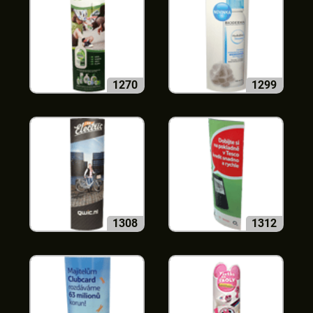
1270
1299
1308
1312