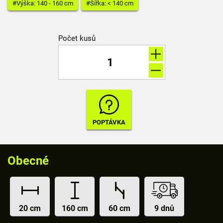
#Výška: 140 - 160 cm
#Šířka: < 140 cm
Počet kusů
Obecné
20 cm
160 cm
60 cm
9 dnů