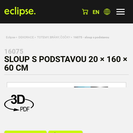
EN
Eclipse
»
DEKORACE
»
TOTEMY, BRÁNY, ČOČKY
»
16075 - sloup s podstavou
16075
SLOUP S PODSTAVOU 20 × 160 ×
60 CM