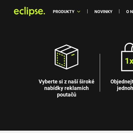
PRODUKTY
NOVINKY
O 
Vyberte si z naší široké
Objednejte
nabídky reklamích
jednoh
poutačů