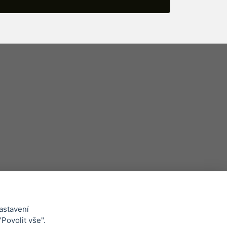
astavení
Whistleblowing
"Povolit vše".