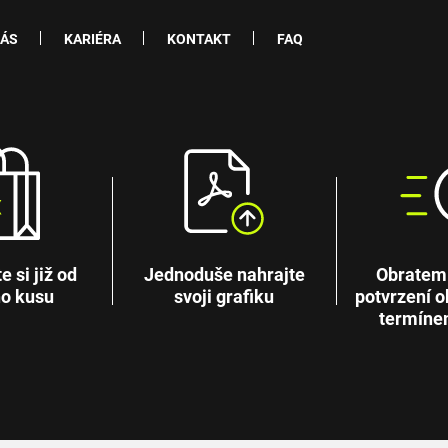
NÁS
KARIÉRA
KONTAKT
FAQ
 si již od
Jednoduše nahrajte
Obratem
o kusu
svoji grafiku
potvrzení o
termíne