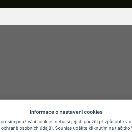
Informace o nastavení cookies
 prosím používání cookies nebo si jejich použití přizpůsobte v n
ínky
Nejčastější otázky
Ochrana osobních údajů
O společnosti
 ochraně osobních údajů
). Souhlas udělíte kliknutím na tlačítko 