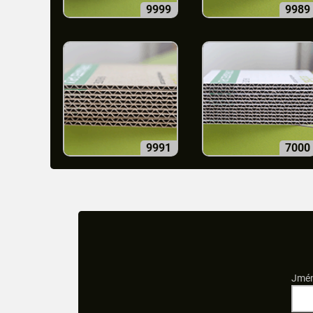
9999
9989
9991
7000
Jmén