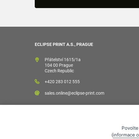
ECLIPSE PRINT A.S., PRAGUE
Přátelství 1615/1a
104 00 Prague
Czech Republic
+420 283 012 555
sales.online@eclipse-print.com
Povolte
Obchodní podm
(
informace o