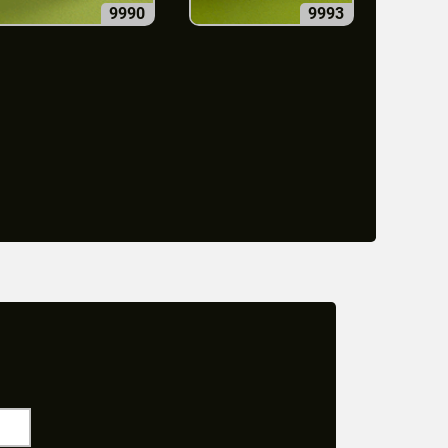
9990
9993