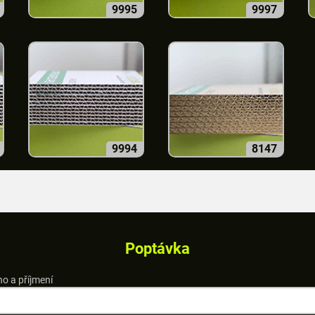
9995
9997
9994
8147
Poptávka
o a příjmení