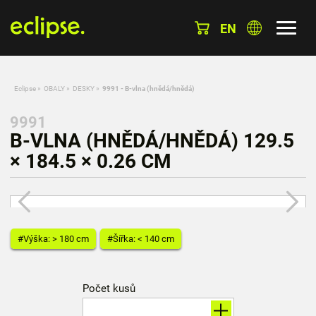
EN
Eclipse
»
OBALY
»
DESKY
»
9991 - B-vlna (hnědá/hnědá)
9991
B-VLNA (HNĚDÁ/HNĚDÁ) 129.5
× 184.5 × 0.26 CM
#Výška: > 180 cm
#Šířka: < 140 cm
Počet kusů