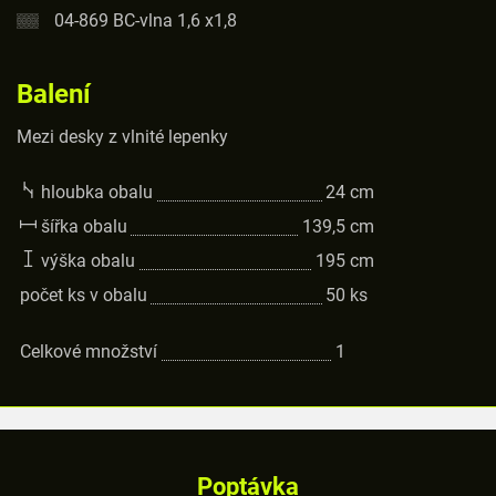
04-869 BC-vlna 1,6 x1,8
Balení
Mezi desky z vlnité lepenky
hloubka obalu
24
cm
šířka obalu
139,5
cm
výška obalu
195
cm
počet ks v obalu
50
ks
Celkové množství
1
Poptávka