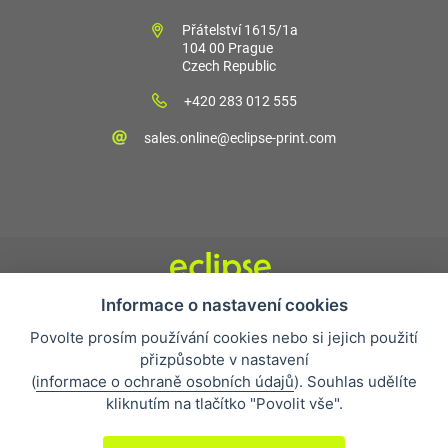
Přátelství 1615/1a
104 00 Prague
Czech Republic
+420 283 012 555
sales.online@eclipse-print.com
Informace o nastavení cookies
Obchodní podmínky
Povolte prosím používání cookies nebo si jejich použití
Nejčastější otázky
přizpůsobte v nastavení
Ochrana osobních údajů
(
informace o ochraně osobních údajů
). Souhlas udělíte
O společnosti
kliknutím na tlačítko "Povolit vše".
Whistleblowing