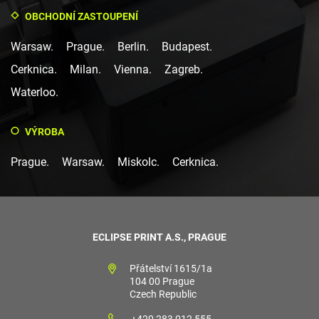
OBCHODNÍ ZASTOUPENÍ
Warsaw.
Prague.
Berlin.
Budapest.
Cerknica.
Milan.
Vienna.
Zagreb.
Waterloo.
VÝROBA
Prague.
Warsaw.
Miskolc.
Cerknica.
ECLIPSE PRINT A.S., PRAGUE
Přátelství 1615/1a
104 00 Prague
Czech Republic