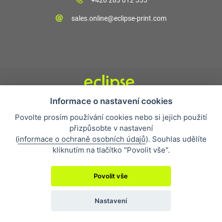
+420 283 012 555
sales.online@eclipse-print.com
Informace o nastavení cookies
Obchodní podmínky
Povolte prosím používání cookies nebo si jejich použití
Nejčastější otázky
přizpůsobte v nastavení
Ochrana osobních údajů
(
informace o ochraně osobních údajů
). Souhlas udělíte
O společnosti
kliknutím na tlačítko "Povolit vše".
Whistleblowing
Povolit vše
Nastavení
2019 © Eclipse Print a. s.