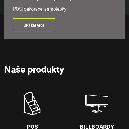
POS, dekorace, samolepky
Ukázat více
Naše produkty
POS
BILLBOARDY