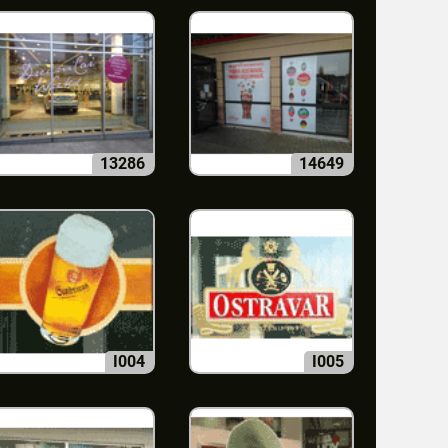
13286
14649
I004
I005