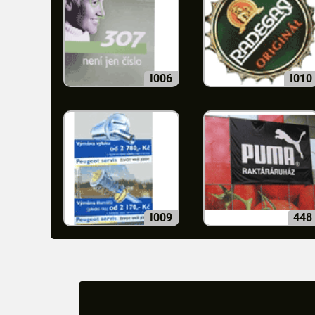
I006
I010
I009
448