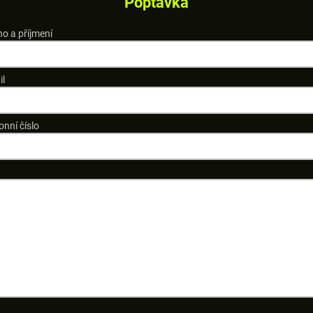
Poptávka
o a příjmení
il
onní číslo