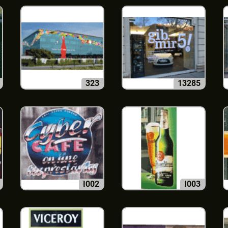
323
13285
I002
I003