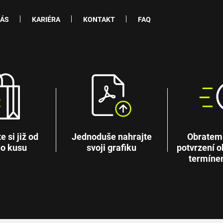
NÁS
KARIÉRA
KONTAKT
FAQ
 si již od
Jednoduše nahrajte
Obratem
o kusu
svoji grafiku
potvrzení o
termíne