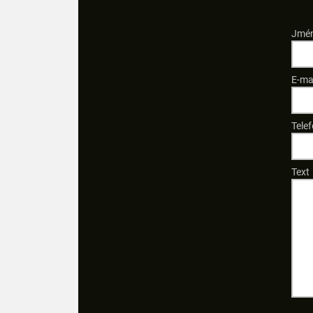
Jmén
E-ma
Telef
Text