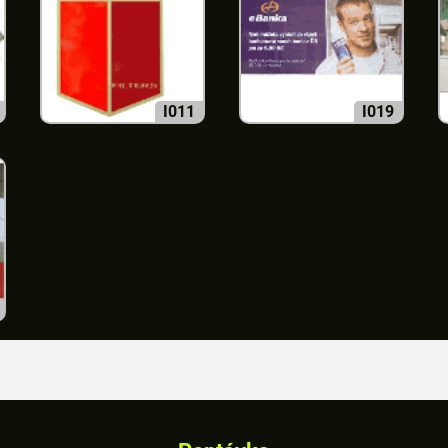
I011
I019