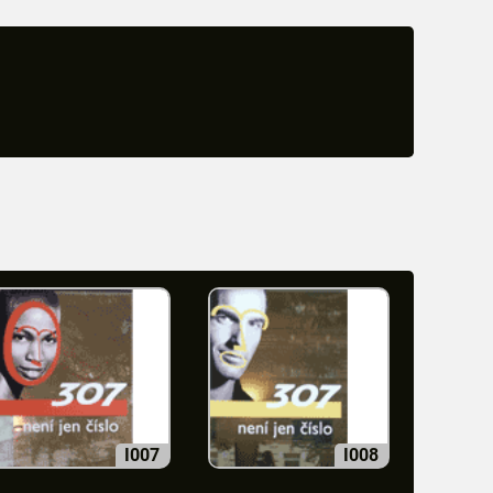
I007
I008