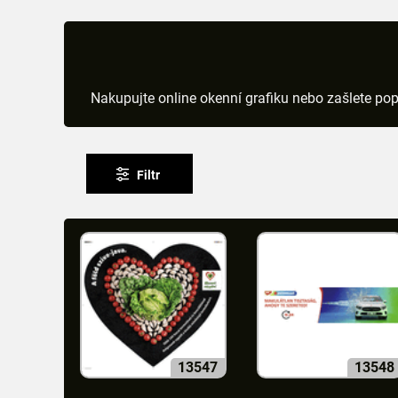
Nakupujte online okenní grafiku nebo zašlete popt
Filtr
13547
13548