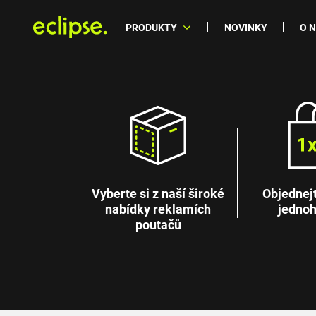
PRODUKTY
NOVINKY
O 
Vyberte si z naší široké
Objednejte
nabídky reklamích
jednoh
poutačů