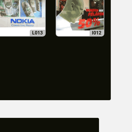
L013
I012