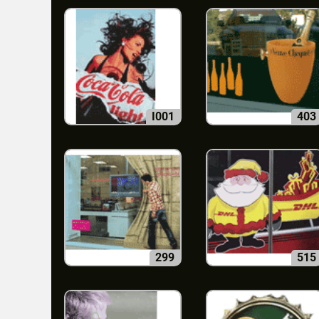
I001
403
299
515