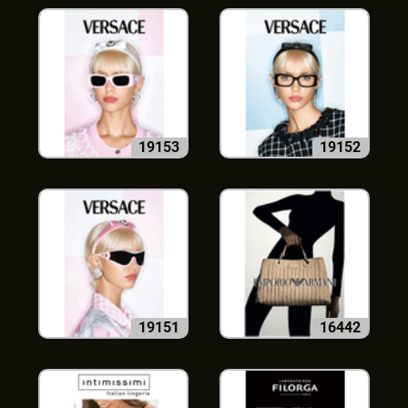
19153
19152
19151
16442