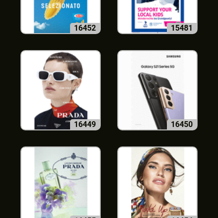
16452
15481
16449
16450