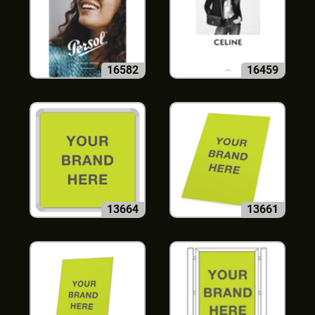
16582
16459
13664
13661