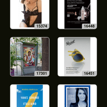
15374
16448
17301
16451