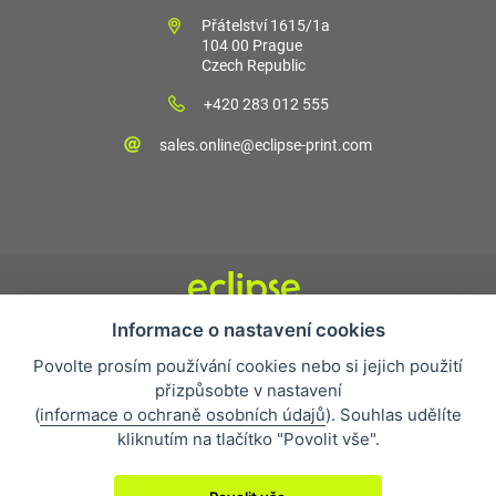
Přátelství 1615/1a
104 00 Prague
Czech Republic
+420 283 012 555
sales.online@eclipse-print.com
Informace o nastavení cookies
Obchodní podmínky
Povolte prosím používání cookies nebo si jejich použití
Nejčastější otázky
přizpůsobte v nastavení
Ochrana osobních údajů
(
informace o ochraně osobních údajů
). Souhlas udělíte
O společnosti
kliknutím na tlačítko "Povolit vše".
Whistleblowing