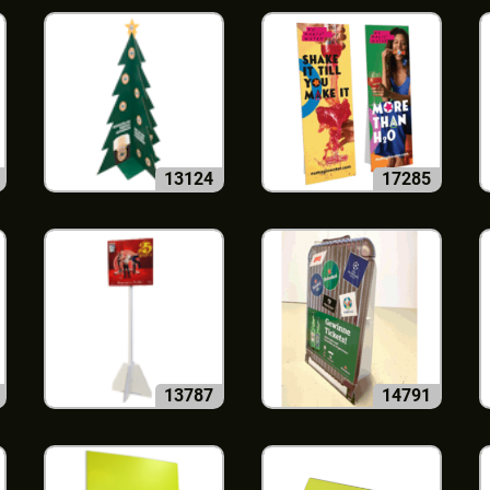
13124
17285
13787
14791