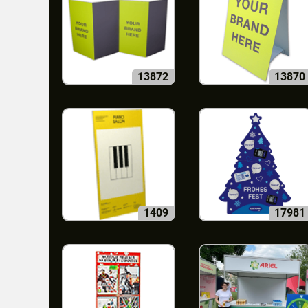
13872
13870
1409
17981