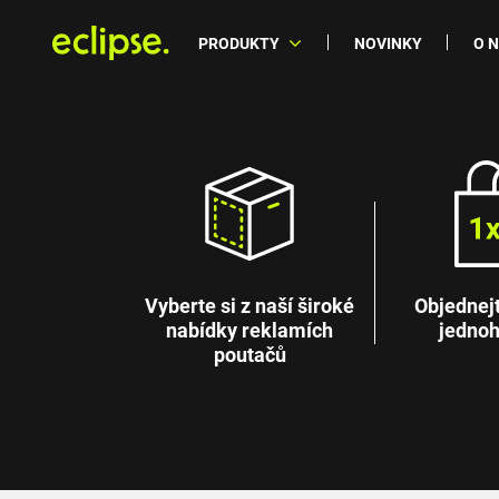
PRODUKTY
NOVINKY
O 
Vyberte si z naší široké
Objednejte
nabídky reklamích
jednoh
poutačů