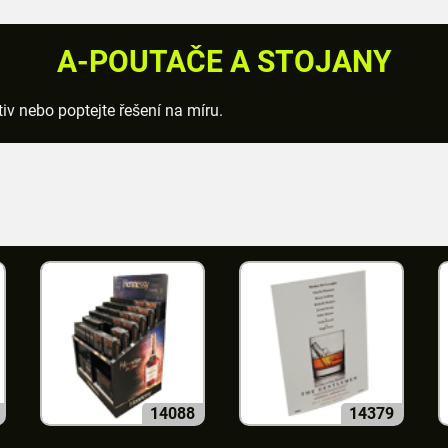
A-POUTAČE A STOJANY
v nebo poptejte řešení na míru.
14088
14379