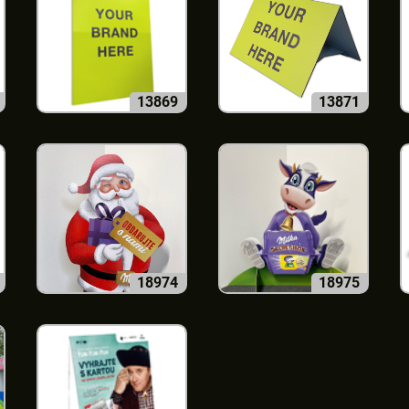
13869
13871
18974
18975