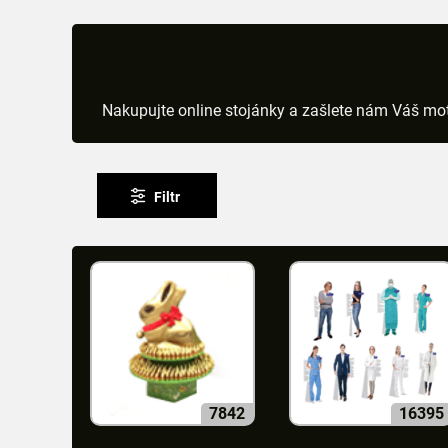
Nakupujte online stojánky a zašlete nám Váš moti
Filtr
7842
16395