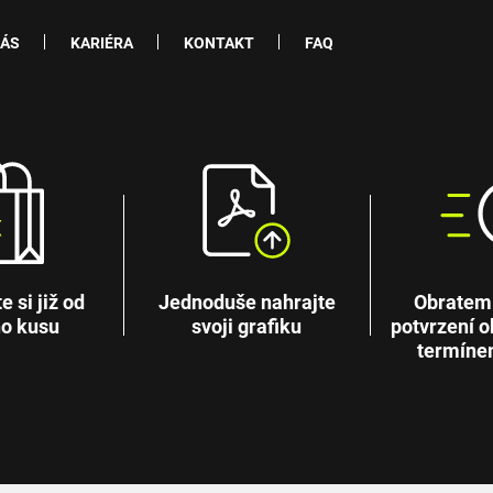
NÁS
KARIÉRA
KONTAKT
FAQ
 si již od
Jednoduše nahrajte
Obratem
o kusu
svoji grafiku
potvrzení o
termíne