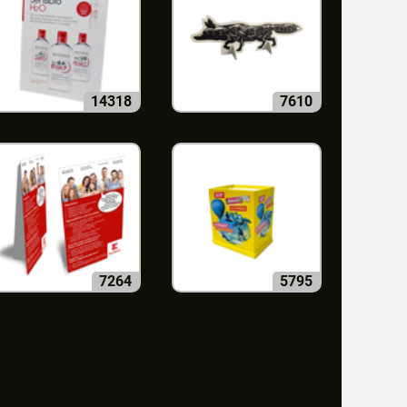
14318
7610
7264
5795