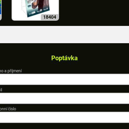
18404
Poptávka
o a příjmení
il
onní číslo