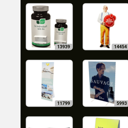
13939
14454
11799
5993