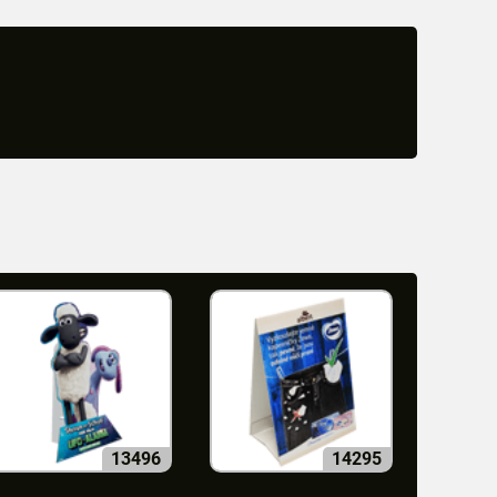
13496
14295