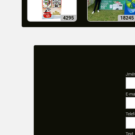
4295
18245
Jmén
E-ma
Telef
Text