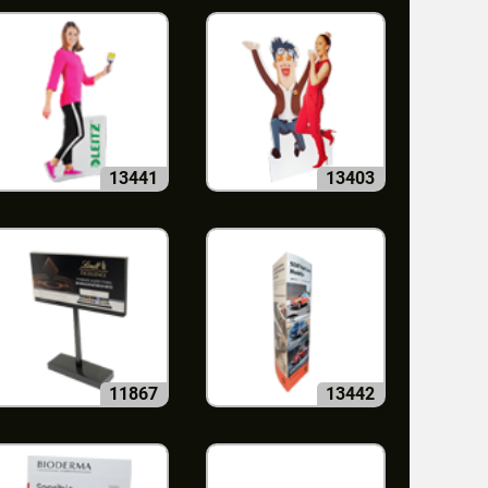
13441
13403
11867
13442