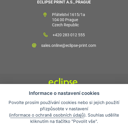
ECLIPSE PRINT A.S., PRAGUE
Přátelství 1615/1a
104 00 Prague
Czech Republic
+420 283 012 555
sales.online@eclipse-print.com
Informace o nastavení cookies
Obchodní podmínky
Povolte prosím používání cookies nebo si jejich použití
Nejčastější otázky
přizpůsobte v nastavení
Ochrana osobních údajů
(
informace o ochraně osobních údajů
). Souhlas udělíte
O společnosti
kliknutím na tlačítko "Povolit vše".
Whistleblowing