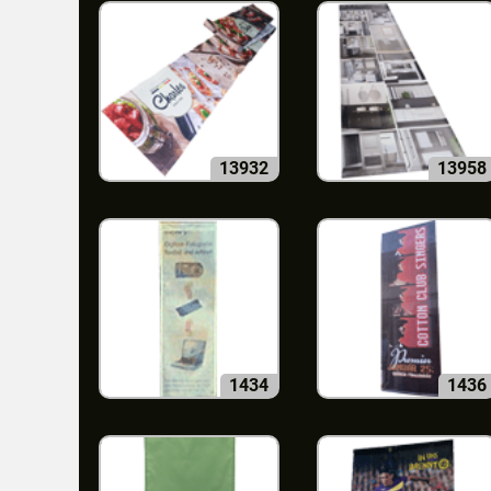
13932
13958
1434
1436