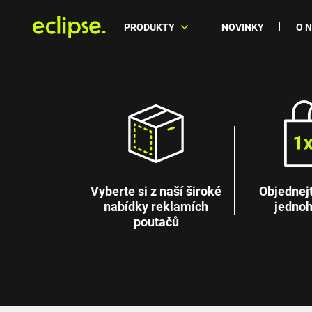
PRODUKTY
NOVINKY
O 
Vyberte si z naší široké
Objednejte
nabídky reklamích
jednoh
poutačů