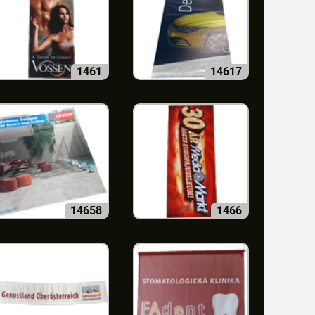
1461
14617
14658
1466