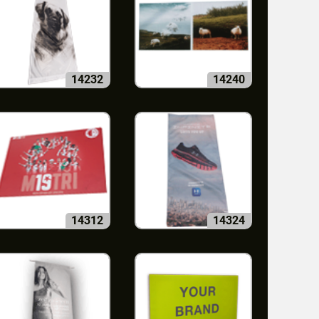
14232
14240
14312
14324