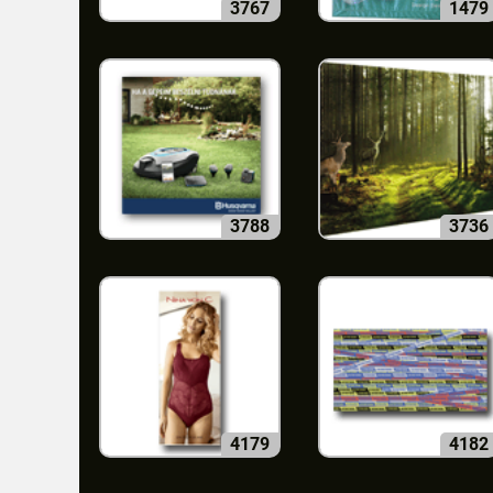
3767
1479
3788
3736
4179
4182