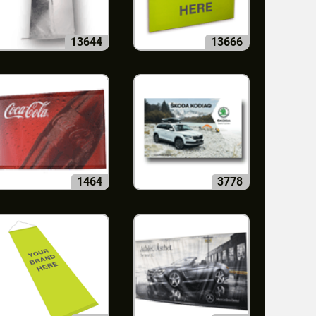
13644
13666
1464
3778