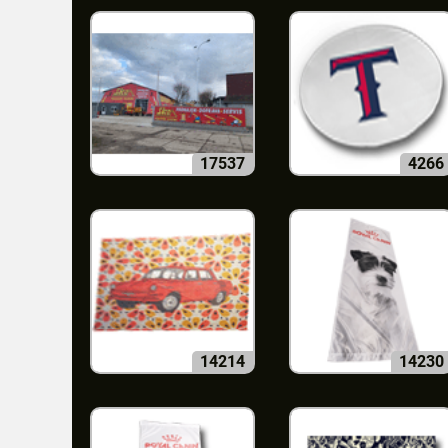
17537
4266
14214
14230