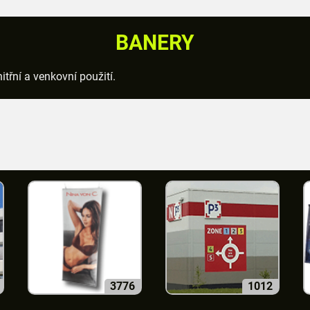
BANERY
třní a venkovní použití.
3776
1012