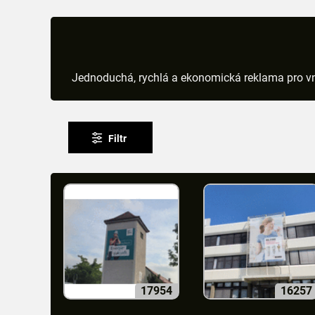
Jednoduchá, rychlá a ekonomická reklama pro vni
Filtr
17954
16257