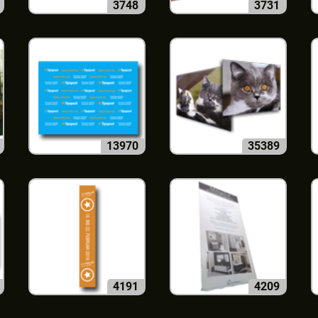
3748
3731
13970
35389
4191
4209