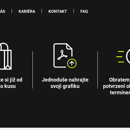
NÁS
KARIÉRA
KONTAKT
FAQ
 si již od
Jednoduše nahrajte
Obratem
o kusu
svoji grafiku
potvrzení o
termíne