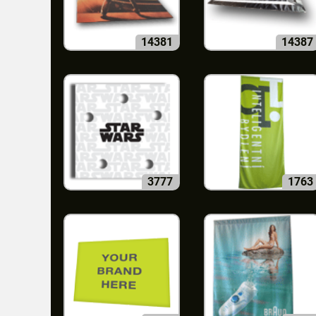
14381
14387
3777
1763