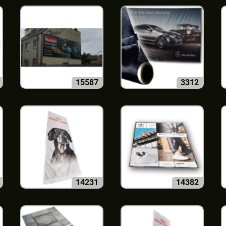
15587
3312
14231
14382