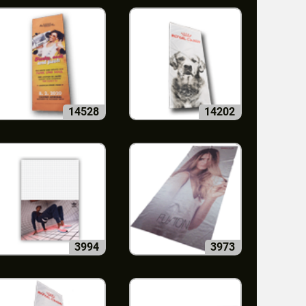
14528
14202
3994
3973