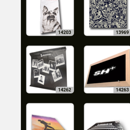
14203
13969
14262
14263