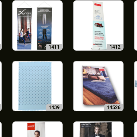
1411
1412
1439
14526