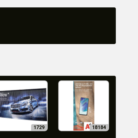
1729
18184