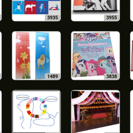
3935
3955
1489
3838