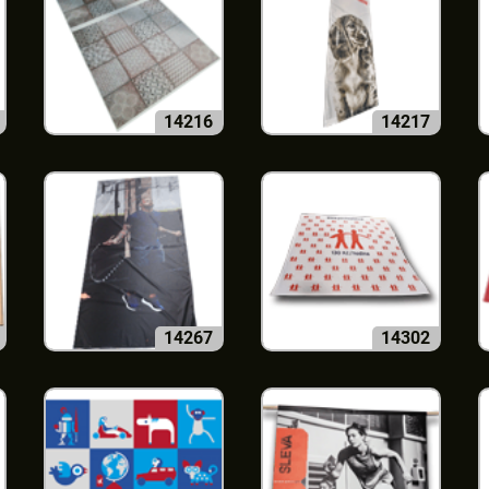
14216
14217
14267
14302