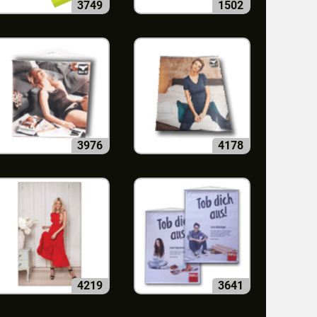
3749
1502
3976
4178
4219
3641