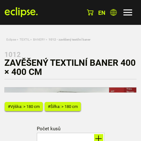
EN
Eclipse
»
TEXTIL
»
BANERY
»
1012 - zavěšený textilní baner
1012
ZAVĚŠENÝ TEXTILNÍ BANER 400
× 400 CM
#Výška: > 180 cm
#Šířka: > 180 cm
Počet kusů