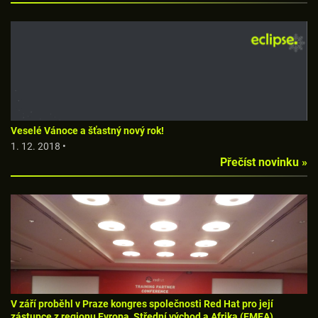
Veselé Vánoce a šťastný nový rok!
1. 12. 2018 •
Přečíst novinku »
V září proběhl v Praze kongres společnosti Red Hat pro její
zástupce z regionu Evropa, Střední východ a Afrika (EMEA).