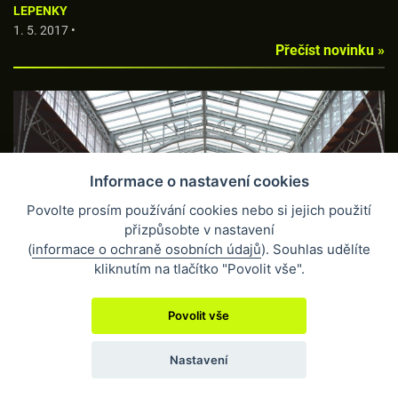
LEPENKY
1. 5. 2017 •
Přečíst novinku »
Informace o nastavení cookies
Povolte prosím používání cookies nebo si jejich použití
TVŮRČÍ PRÁCE A INTELIGENTNÍ TECHNICKÁ ŘEŠENÍ
přizpůsobte v nastavení
6. 2. 2017 •
(
informace o ochraně osobních údajů
). Souhlas udělíte
Přečíst novinku »
kliknutím na tlačítko "Povolit vše".
Povolit vše
Nastavení