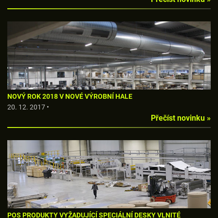
NOVÝ ROK 2018 V NOVÉ VÝROBNÍ HALE
20. 12. 2017 •
Přečíst novinku »
POS PRODUKTY VYŽADUJÍCÍ SPECIÁLNÍ DESKY VLNITÉ