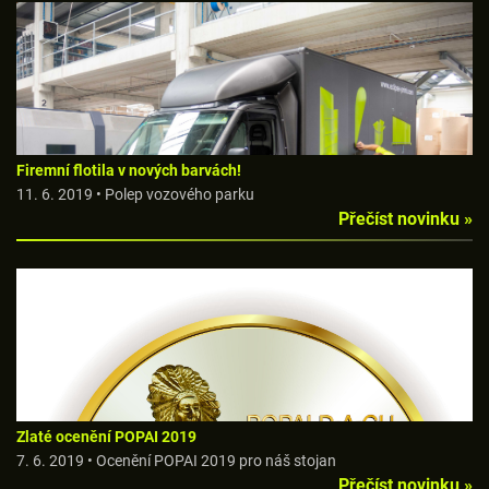
Firemní flotila v nových barvách!
11. 6. 2019 • Polep vozového parku
Přečíst novinku »
Zlaté ocenění POPAI 2019
7. 6. 2019 • Ocenění POPAI 2019 pro náš stojan
Přečíst novinku »