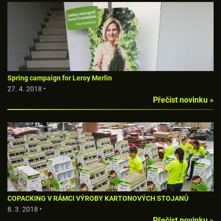
Spring campaign for Leroy Merlin
27. 4. 2018 •
Přečíst novinku »
COPACKING V RÁMCI VÝROBY KARTONOVÝCH STOJANŮ
8. 3. 2018 •
Přečíst novinku »