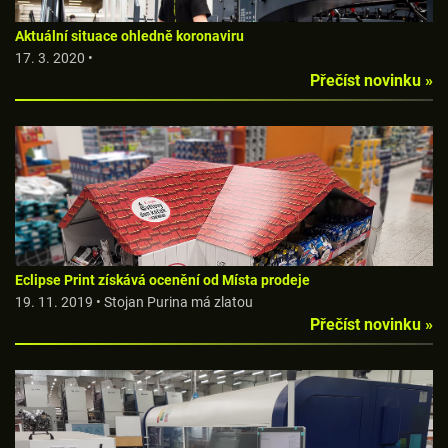
Aktuální situace ohledně koronaviru
17. 3. 2020 •
Přečíst novinku »
Eclipse Print získává ocenění od Místa prodeje
19. 11. 2019 • Stojan Purina má zlatou
Přečíst novinku »