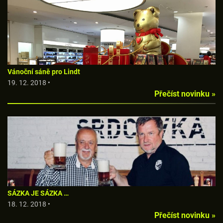
Vánoční sáně pro Lindt
19. 12. 2018 •
Přečíst novinku »
SÁZKA JE SÁZKA …
18. 12. 2018 •
Přečíst novinku »