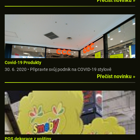
Přečíst novinku »
Covid-19 Produkty
30. 6. 2020 • Připravte svůj podnik na COVID-19 stylově
Přečíst novinku »
POS dekorace z voštiny