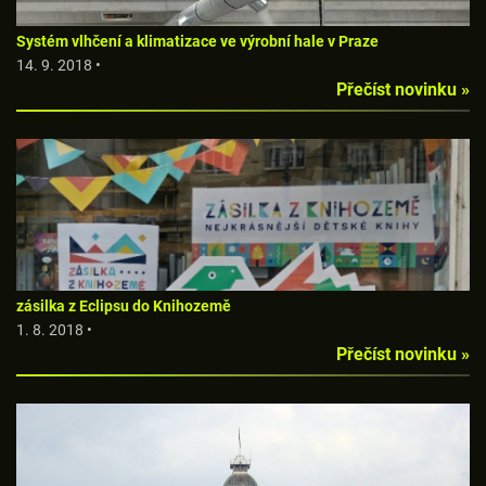
Systém vlhčení a klimatizace ve výrobní hale v Praze
14. 9. 2018 •
Přečíst novinku »
zásilka z Eclipsu do Knihozemě
1. 8. 2018 •
Přečíst novinku »