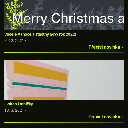
Veselé Vánoce a šťastný nový rok 2022!
7. 12. 2021 •
Přečíst novinku »
E-shop krabičky
18. 3. 2021 •
Přečíst novinku »