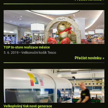
TOP In-store realizace měsíce
5. 6. 2019 • Velikonoční košík Tesco
Přečíst novinku »
Velkoplošný tisk nové generace