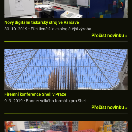
Nový digitální tiskařský stroj ve Varšavě
30. 10. 2019 • Efektivnější a ekologičtější výroba
Přečíst novinku »
Firemní konference Shell v Praze
9. 9. 2019 • Banner velkého formátu pro Shell
Přečíst novinku »