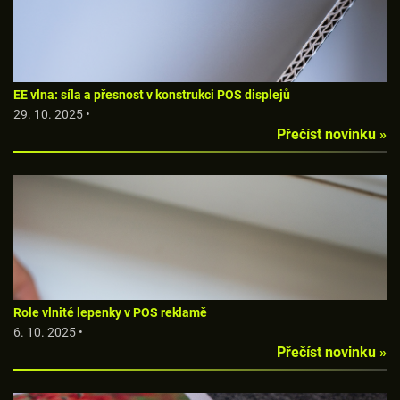
EE vlna: síla a přesnost v konstrukci POS displejů
29. 10. 2025 •
Přečíst novinku »
Role vlnité lepenky v POS reklamě
6. 10. 2025 •
Přečíst novinku »