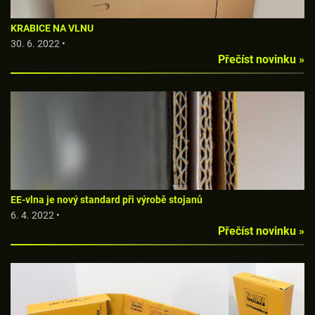
KRABICE NA VLNU
30. 6. 2022 •
Přečíst novinku »
EE-vlna je nový standard při výrobě stojanů
6. 4. 2022 •
Přečíst novinku »