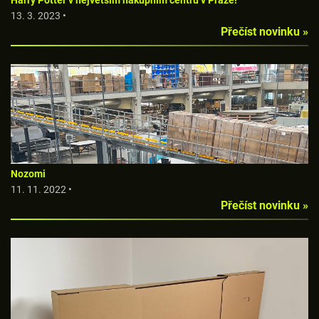
Harry Potter v největším nákupním centru v Praze!
13. 3. 2023 •
Přečíst novinku »
Nozomi
11. 11. 2022 •
Přečíst novinku »