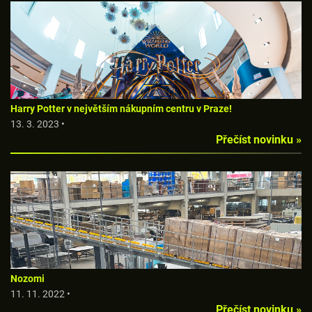
Harry Potter v největším nákupním centru v Praze!
13. 3. 2023 •
Přečíst novinku »
Nozomi
11. 11. 2022 •
Přečíst novinku »