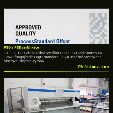
PSO a PSD certifikace
19. 3. 2019 • Eclipse získal certifikát PSO a PSD podle normy ISO
12647 fungující dle Fogra standardu. Byla úspěšně otestována
ofsetová i digitální výroba.
Přečíst novinku »