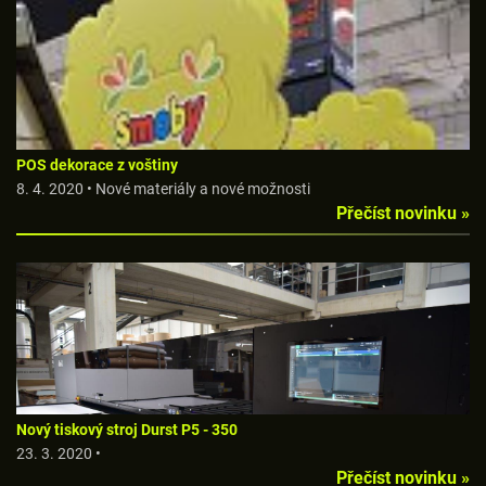
POS dekorace z voštiny
8. 4. 2020 • Nové materiály a nové možnosti
Přečíst novinku »
Nový tiskový stroj Durst P5 - 350
23. 3. 2020 •
Přečíst novinku »