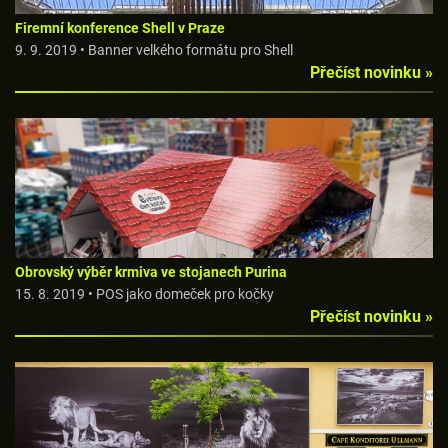
Firemní konference Shell v Praze
9. 9. 2019 • Banner velkého formátu pro Shell
Přečíst novinku »
Obrovský výběr krmiva ve stojanech Purina
15. 8. 2019 • POS jako domeček pro kočky
Přečíst novinku »