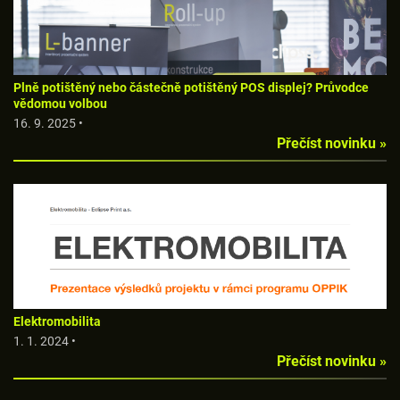
Plně potištěný nebo částečně potištěný POS displej? Průvodce
vědomou volbou
16. 9. 2025 •
Přečíst novinku »
Elektromobilita
1. 1. 2024 •
Přečíst novinku »