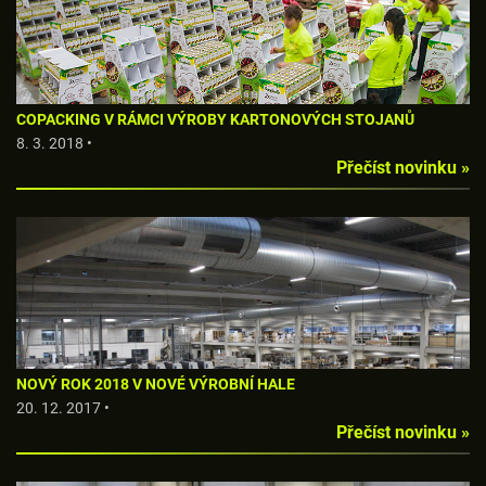
COPACKING V RÁMCI VÝROBY KARTONOVÝCH STOJANŮ
8. 3. 2018 •
Přečíst novinku »
NOVÝ ROK 2018 V NOVÉ VÝROBNÍ HALE
20. 12. 2017 •
Přečíst novinku »