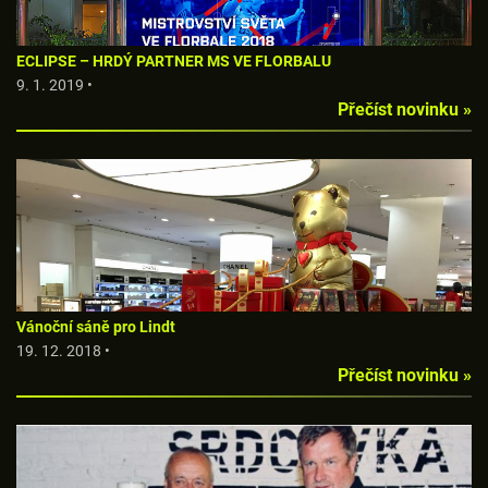
ECLIPSE – HRDÝ PARTNER MS VE FLORBALU
9. 1. 2019 •
Přečíst novinku »
Vánoční sáně pro Lindt
19. 12. 2018 •
Přečíst novinku »