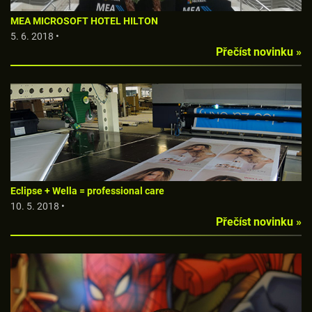
MEA MICROSOFT HOTEL HILTON
5. 6. 2018 •
Přečíst novinku »
Eclipse + Wella = professional care
10. 5. 2018 •
Přečíst novinku »