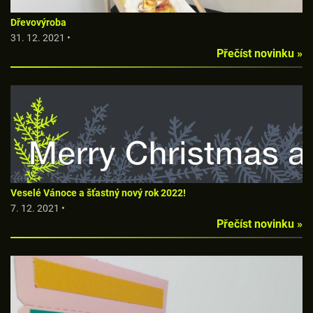
Dřevovýroba
31. 12. 2021 •
Přečíst novinku »
Veselé Vánoce a šťastný nový rok 2022!
7. 12. 2021 •
Přečíst novinku »