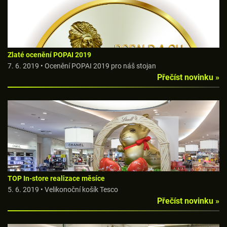
Zlaté ocenění POPAI 2019
7. 6. 2019 • Ocenění POPAI 2019 pro náš stojan
Přečíst novinku »
TOP In-store realizace měsíce
5. 6. 2019 • Velikonoční košík Tesco
Přečíst novinku »