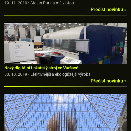
19. 11. 2019 • Stojan Purina má zlatou
Přečíst novinku »
Nový digitální tiskařský stroj ve Varšavě
30. 10. 2019 • Efektivnější a ekologičtější výroba
Přečíst novinku »