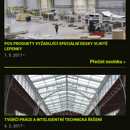
POS PRODUKTY VYŽADUJÍCÍ SPECIÁLNÍ DESKY VLNITÉ
LEPENKY
1. 5. 2017 •
Přečíst novinku »
TVŮRČÍ PRÁCE A INTELIGENTNÍ TECHNICKÁ ŘEŠENÍ
6. 2. 2017 •