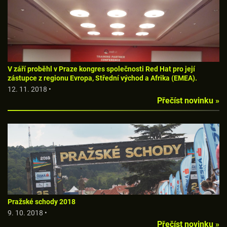
V září proběhl v Praze kongres společnosti Red Hat pro její
zástupce z regionu Evropa, Střední východ a Afrika (EMEA).
12. 11. 2018 •
Přečíst novinku »
Pražské schody 2018
9. 10. 2018 •
Přečíst novinku »