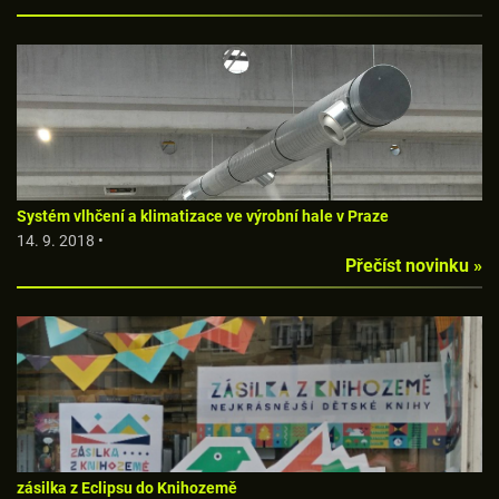
Systém vlhčení a klimatizace ve výrobní hale v Praze
14. 9. 2018 •
Přečíst novinku »
zásilka z Eclipsu do Knihozemě