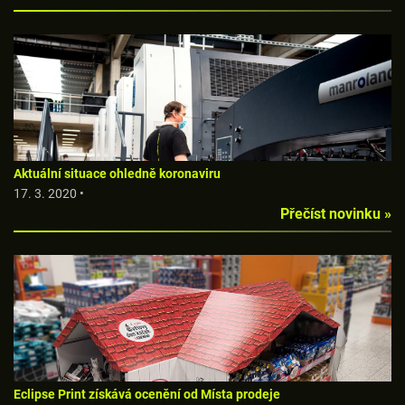
Aktuální situace ohledně koronaviru
17. 3. 2020 •
Přečíst novinku »
Eclipse Print získává ocenění od Místa prodeje