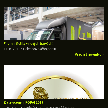
Firemní flotila v nových barvách!
11. 6. 2019 • Polep vozového parku
Přečíst novinku »
Zlaté ocenění POPAI 2019
7. 6. 2019 • Ocenění POPAI 2019 pro náš stojan