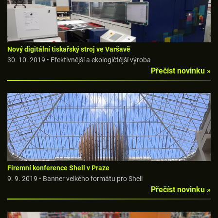
Nový digitální tiskařský stroj ve Varšavě
30. 10. 2019 • Efektivnější a ekologičtější výroba
Přečíst novinku »
Firemní konference Shell v Praze
9. 9. 2019 • Banner velkého formátu pro Shell
Přečíst novinku »