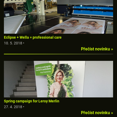
Eclipse + Wella = professional care
10. 5. 2018 •
Přečíst novinku »
Spring campaign for Leroy Merlin
27. 4. 2018 •
Přečíst novinku »