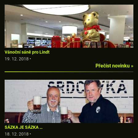
Vánoční sáně pro Lindt
19. 12. 2018 •
Přečíst novinku »
SÁZKA JE SÁZKA …
18. 12. 2018 •