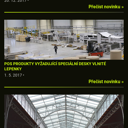
20. 12. 2017 •
Přečíst novinku »
POS PRODUKTY VYŽADUJÍCÍ SPECIÁLNÍ DESKY VLNITÉ
LEPENKY
1. 5. 2017 •
Přečíst novinku »