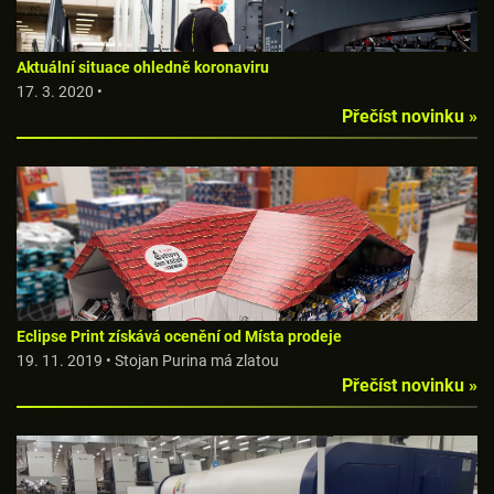
Aktuální situace ohledně koronaviru
17. 3. 2020 •
Přečíst novinku »
Eclipse Print získává ocenění od Místa prodeje
19. 11. 2019 • Stojan Purina má zlatou
Přečíst novinku »