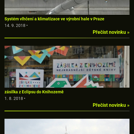
Systém vlhčení a klimatizace ve výrobní hale v Praze
14. 9. 2018 •
Přečíst novinku »
zásilka z Eclipsu do Knihozemě
1. 8. 2018 •
Přečíst novinku »