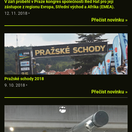
V září proběhl v Praze kongres společnosti Red Hat pro její
zástupce z regionu Evropa, Střední východ a Afrika (EMEA).
12. 11. 2018 •
Přečíst novinku »
Pražské schody 2018
9. 10. 2018 •
Přečíst novinku »