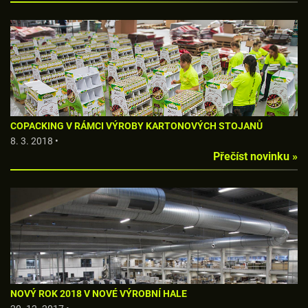
COPACKING V RÁMCI VÝROBY KARTONOVÝCH STOJANŮ
8. 3. 2018 •
Přečíst novinku »
NOVÝ ROK 2018 V NOVÉ VÝROBNÍ HALE