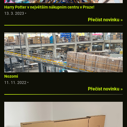
Harry Potter v největším nákupním centru v Praze!
13. 3. 2023 •
Přečíst novinku »
Nozomi
11. 11. 2022 •
Přečíst novinku »