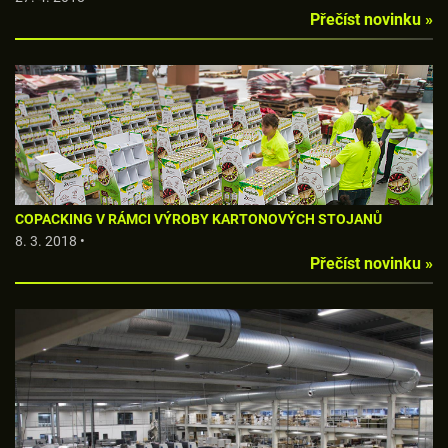
Přečíst novinku »
COPACKING V RÁMCI VÝROBY KARTONOVÝCH STOJANŮ
8. 3. 2018 •
Přečíst novinku »