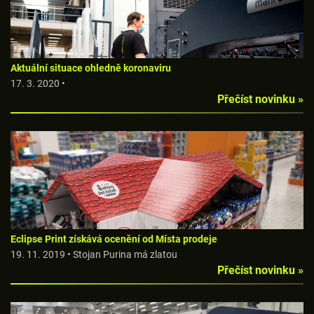
Aktuální situace ohledně koronaviru
17. 3. 2020 •
Přečíst novinku »
Eclipse Print získává ocenění od Místa prodeje
19. 11. 2019 • Stojan Purina má zlatou
Přečíst novinku »