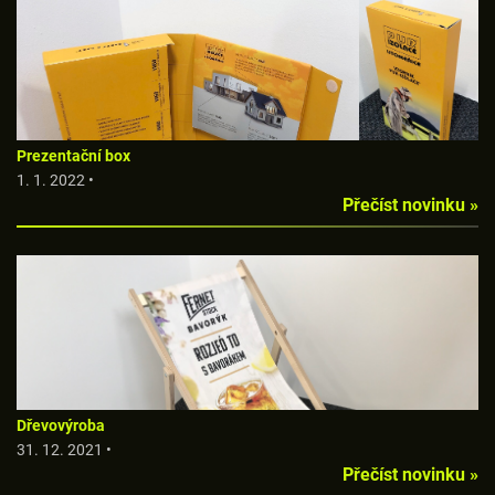
Prezentační box
1. 1. 2022 •
Přečíst novinku »
Dřevovýroba
31. 12. 2021 •
Přečíst novinku »