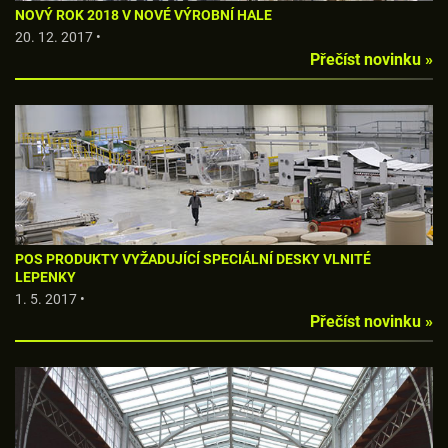
NOVÝ ROK 2018 V NOVÉ VÝROBNÍ HALE
20. 12. 2017 •
Přečíst novinku »
POS PRODUKTY VYŽADUJÍCÍ SPECIÁLNÍ DESKY VLNITÉ
LEPENKY
1. 5. 2017 •
Přečíst novinku »