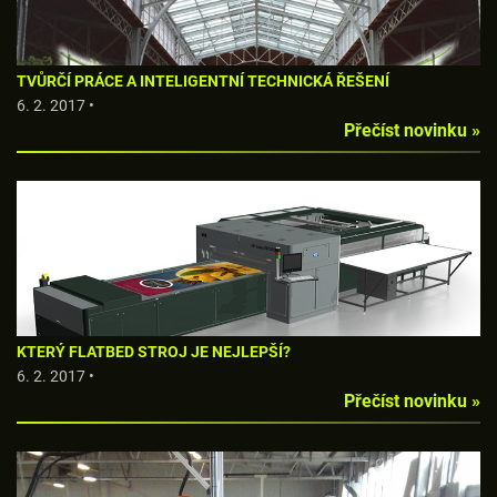
TVŮRČÍ PRÁCE A INTELIGENTNÍ TECHNICKÁ ŘEŠENÍ
6. 2. 2017 •
Přečíst novinku »
KTERÝ FLATBED STROJ JE NEJLEPŠÍ?
6. 2. 2017 •
Přečíst novinku »