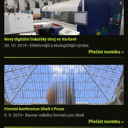
Nový digitální tiskařský stroj ve Varšavě
30. 10. 2019 • Efektivnější a ekologičtější výroba
Přečíst novinku »
Firemní konference Shell v Praze
9. 9. 2019 • Banner velkého formátu pro Shell
Přečíst novinku »