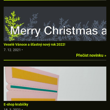
Veselé Vánoce a šťastný nový rok 2022!
7. 12. 2021 •
Přečíst novinku »
E-shop krabičky
18. 3. 2021 •