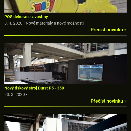
POS dekorace z voštiny
8. 4. 2020 • Nové materiály a nové možnosti
Přečíst novinku »
Nový tiskový stroj Durst P5 - 350
23. 3. 2020 •
Přečíst novinku »