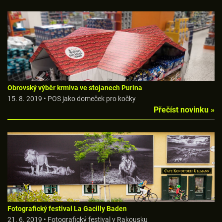
Obrovský výběr krmiva ve stojanech Purina
15. 8. 2019 • POS jako domeček pro kočky
Přečíst novinku »
Fotografický festival La Gacilly Baden
21. 6. 2019 • Fotografický festival v Rakousku