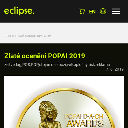
EN
Eclipse
»
Zlaté ocenění POPAI 2019
Zlaté ocenění POPAI 2019
zeitverlag,POS,POP,stojan na zboží,velkoplošný tisk,reklama
7. 6. 2019