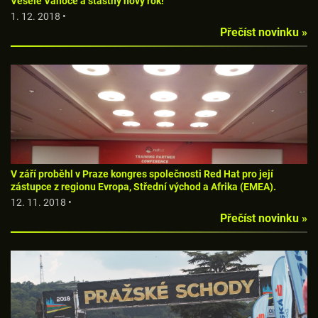
Veselé Vánoce a šťastný nový rok!
1. 12. 2018 •
Přečíst novinku »
V září proběhl v Praze kongres společnosti Red Hat pro její
zástupce z regionu Evropa, Střední východ a Afrika (EMEA).
12. 11. 2018 •
Přečíst novinku »