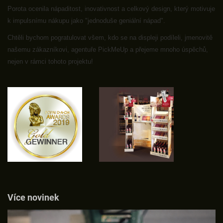
Porota ocenila nápaditost, inovativnost a celkový design, který motivuje
k impulsnímu nákupu jako "jednoduše geniální nápad".
Chtěli bychom pogratulovat všem, kdo se na displeji podíleli, jmenovitě
našemu zákazníkovi, agentuře PickMeUp a přejeme mnoho úspěchů,
nejen v rámci tohoto projektu!
Více novinek