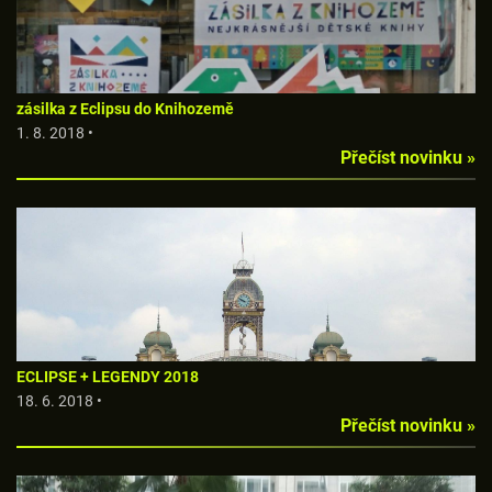
zásilka z Eclipsu do Knihozemě
1. 8. 2018 •
Přečíst novinku »
ECLIPSE + LEGENDY 2018
18. 6. 2018 •
Přečíst novinku »