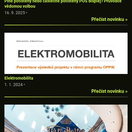
Plně potištěný nebo částečně potištěný POS displej? Průvodce
vědomou volbou
16. 9. 2025 •
Přečíst novinku »
Elektromobilita
1. 1. 2024 •
Přečíst novinku »