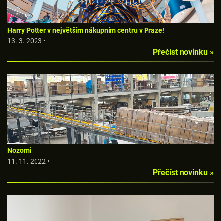
Harry Potter v největším nákupním centru v Praze!
13. 3. 2023 •
Přečíst novinku »
Nozomi
11. 11. 2022 •
Přečíst novinku »