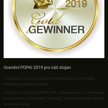
Ocenění POPAI 2019 pro náš stojan
Ve spolupráci s kreativní agenturou PickMeUp se našim kolegům v
Německu povedl skvělý úspěch.
Získali jsme zlatou cenu POPAI 2019 v kategorii potravin, cukrovinek a
denních potřeb za náš display "zeitverlag", který jsme vyráběli a podíleli
se i na jeho vývoji.