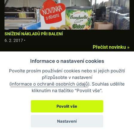
SNÍŽENÍ NÁKLADŮ PŘI BALENÍ
6. 2. 2017 •
Přečíst novinku »
Informace o nastavení cookies
Povolte prosím používání cookies nebo si jejich použití
přizpůsobte v nastavení
(
informace o ochraně osobních údajů
). Souhlas udělíte
kliknutím na tlačítko "Povolit vše".
Povolit vše
UNIKÁTNÍ KAPACITA PRO VÝROBU BILLBOARDŮ
6. 2. 2017 •
Přečíst novinku »
Nastavení