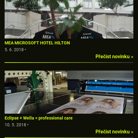
MEA MICROSOFT HOTEL HILTON
5. 6. 2018 •
Přečíst novinku »
Eclipse + Wella = professional care
10. 5. 2018 •
Přečíst novinku »