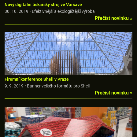
Nový digitální tiskařský stroj ve Varšavě
30. 10. 2019 • Efektivnější a ekologičtější výroba
Přečíst novinku »
Firemní konference Shell v Praze
9. 9. 2019 • Banner velkého formátu pro Shell
Přečíst novinku »