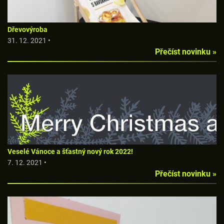
Dřevovýroba
31. 12. 2021 •
Přečíst novinku »
Veselé Vánoce a šťastný nový rok 2022!
7. 12. 2021 •
Přečíst novinku »