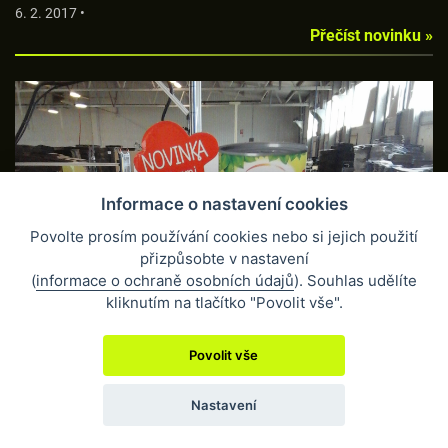
6. 2. 2017 •
Přečíst novinku »
Informace o nastavení cookies
SNÍŽENÍ NÁKLADŮ PŘI BALENÍ
Povolte prosím používání cookies nebo si jejich použití
6. 2. 2017 •
přizpůsobte v nastavení
Přečíst novinku »
(
informace o ochraně osobních údajů
). Souhlas udělíte
kliknutím na tlačítko "Povolit vše".
Povolit vše
Nastavení