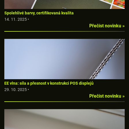
Spolehlivé barvy, certifikovaná kvalita
14. 11. 2025 •
Přečíst novinku »
EE vlna: síla a přesnost v konstrukci POS displejů
29. 10. 2025 •
Přečíst novinku »