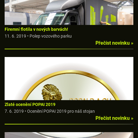
Firemní flotila v nových barvách!
11. 6. 2019 • Polep vozového parku
Přečíst novinku »
Zlaté ocenění POPAI 2019
7. 6. 2019 • Ocenění POPAI 2019 pro náš stojan
Přečíst novinku »