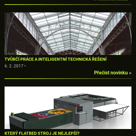
TVŮRČÍ PRÁCE A INTELIGENTNÍ TECHNICKÁ ŘEŠENÍ
6. 2. 2017 •
Přečíst novinku »
KTERÝ FLATBED STROJ JE NEJLEPŠÍ?