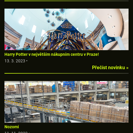
Harry Potter v největším nákupním centru v Praze!
13. 3. 2023 •
Přečíst novinku »
Nozomi