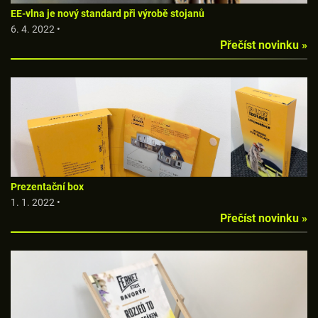
EE-vlna je nový standard při výrobě stojanů
6. 4. 2022 •
Přečíst novinku »
Prezentační box
1. 1. 2022 •
Přečíst novinku »