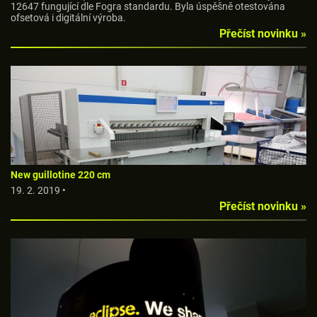
12647 fungující dle Fogra standardu. Byla úspěšně otestována
ofsetová i digitální výroba.
Přečíst novinku »
New guillotine 220 cm
19. 2. 2019 •
Přečíst novinku »