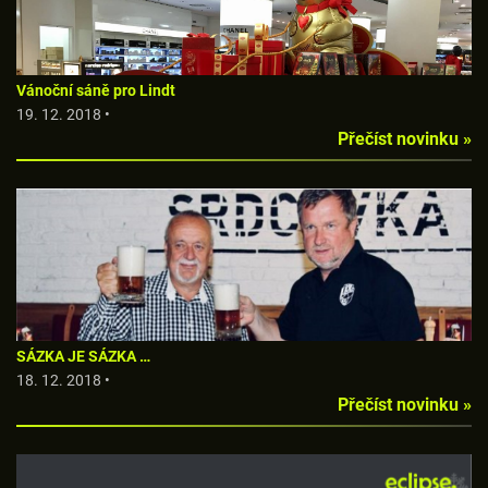
Vánoční sáně pro Lindt
19. 12. 2018 •
Přečíst novinku »
SÁZKA JE SÁZKA …
18. 12. 2018 •
Přečíst novinku »