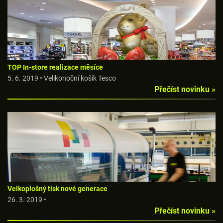
TOP In-store realizace měsíce
5. 6. 2019 • Velikonoční košík Tesco
Přečíst novinku »
Velkoplošný tisk nové generace
26. 3. 2019 •
Přečíst novinku »