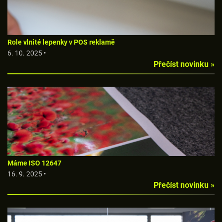
Role vlnité lepenky v POS reklamě
6. 10. 2025 •
Přečíst novinku »
Máme ISO 12647
16. 9. 2025 •
Přečíst novinku »