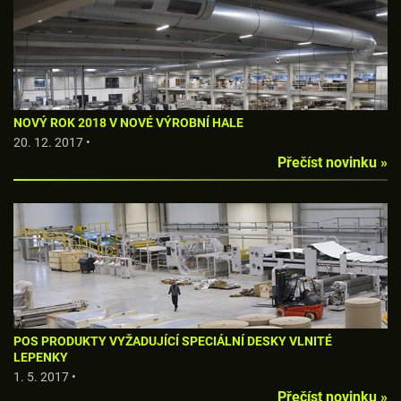
NOVÝ ROK 2018 V NOVÉ VÝROBNÍ HALE
20. 12. 2017 •
Přečíst novinku »
POS PRODUKTY VYŽADUJÍCÍ SPECIÁLNÍ DESKY VLNITÉ
LEPENKY
1. 5. 2017 •
Přečíst novinku »