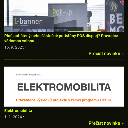
Plně potištěný nebo částečně potištěný POS displej? Průvodce
vědomou volbou
16. 9. 2025 •
Přečíst novinku »
Elektromobilita
1. 1. 2024 •
Přečíst novinku »