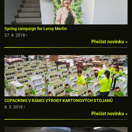
Spring campaign for Leroy Merlin
27. 4. 2018 •
Přečíst novinku »
COPACKING V RÁMCI VÝROBY KARTONOVÝCH STOJANŮ
8. 3. 2018 •
Přečíst novinku »