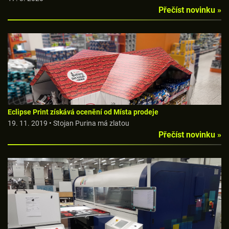
Přečíst novinku »
Eclipse Print získává ocenění od Místa prodeje
19. 11. 2019 • Stojan Purina má zlatou
Přečíst novinku »