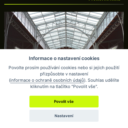
TVŮRČÍ PRÁCE A INTELIGENTNÍ TECHNICKÁ ŘEŠENÍ
Informace o nastavení cookies
6. 2. 2017 •
Povolte prosím používání cookies nebo si jejich použití
Přečíst novinku »
přizpůsobte v nastavení
(
informace o ochraně osobních údajů
). Souhlas udělíte
kliknutím na tlačítko "Povolit vše".
Povolit vše
Nastavení
KTERÝ FLATBED STROJ JE NEJLEPŠÍ?