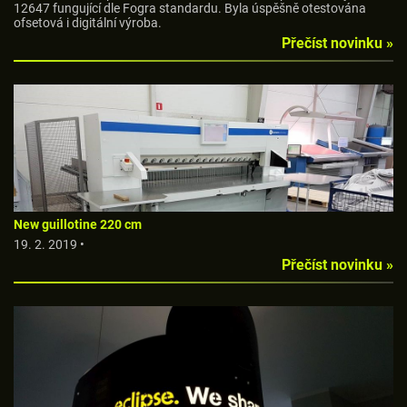
12647 fungující dle Fogra standardu. Byla úspěšně otestována
ofsetová i digitální výroba.
Přečíst novinku »
New guillotine 220 cm
19. 2. 2019 •
Přečíst novinku »