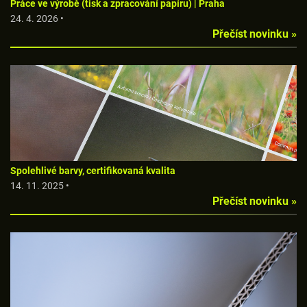
Práce ve výrobě (tisk a zpracování papíru) | Praha
24. 4. 2026 •
Přečíst novinku »
Spolehlivé barvy, certifikovaná kvalita
14. 11. 2025 •
Přečíst novinku »