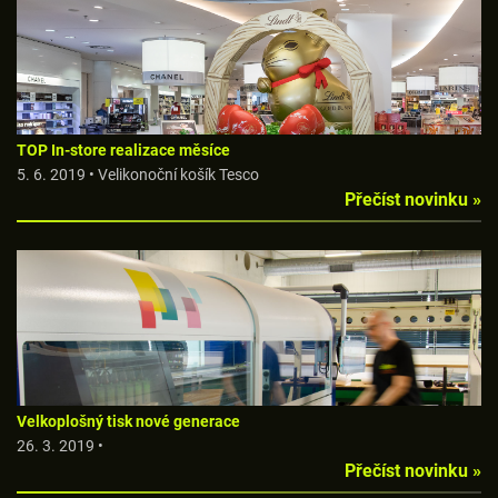
TOP In-store realizace měsíce
5. 6. 2019 • Velikonoční košík Tesco
Přečíst novinku »
Velkoplošný tisk nové generace
26. 3. 2019 •
Přečíst novinku »