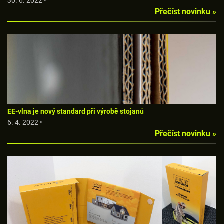
30. 6. 2022 •
Přečíst novinku »
EE-vlna je nový standard při výrobě stojanů
6. 4. 2022 •
Přečíst novinku »