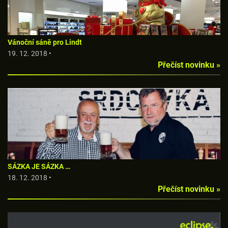
Vánoční sáně pro Lindt
19. 12. 2018 •
Přečíst novinku »
SÁZKA JE SÁZKA …
18. 12. 2018 •
Přečíst novinku »