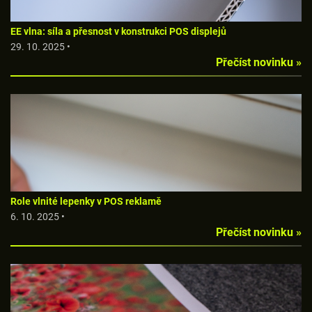
EE vlna: síla a přesnost v konstrukci POS displejů
29. 10. 2025 •
Přečíst novinku »
Role vlnité lepenky v POS reklamě
6. 10. 2025 •
Přečíst novinku »