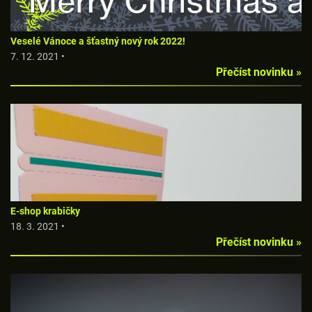
Veselé Vánoce a šťastný nový rok 2022!
7. 12. 2021 •
Přečíst novinku »
E-shop krabičky
18. 3. 2021 •
Přečíst novinku »