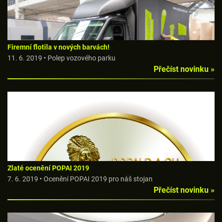
Firemní flotila v nových barvách!
11. 6. 2019 • Polep vozového parku
Přečíst novinku »
Zlaté ocenění POPAI 2019
7. 6. 2019 • Ocenění POPAI 2019 pro náš stojan
Přečíst novinku »