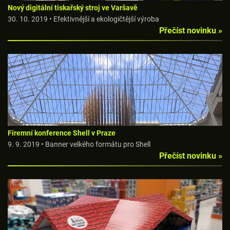
Nový digitální tiskařský stroj ve Varšavě
30. 10. 2019 • Efektivnější a ekologičtější výroba
Přečíst novinku »
Firemní konference Shell v Praze
9. 9. 2019 • Banner velkého formátu pro Shell
Přečíst novinku »