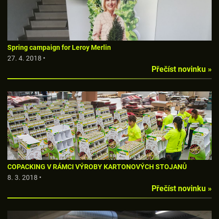
Spring campaign for Leroy Merlin
27. 4. 2018 •
Přečíst novinku »
COPACKING V RÁMCI VÝROBY KARTONOVÝCH STOJANŮ
8. 3. 2018 •
Přečíst novinku »