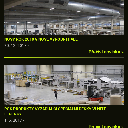
NOVÝ ROK 2018 V NOVÉ VÝROBNÍ HALE
20. 12. 2017 •
Přečíst novinku »
POS PRODUKTY VYŽADUJÍCÍ SPECIÁLNÍ DESKY VLNITÉ
LEPENKY
1. 5. 2017 •
Přečíst novinku »