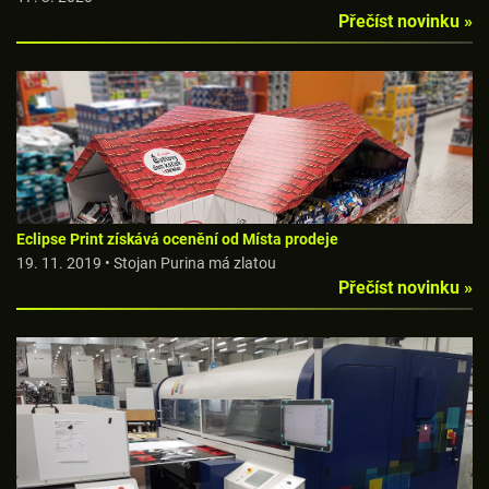
Přečíst novinku »
Eclipse Print získává ocenění od Místa prodeje
19. 11. 2019 • Stojan Purina má zlatou
Přečíst novinku »