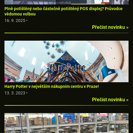
Plně potištěný nebo částečně potištěný POS displej? Průvodce
vědomou volbou
16. 9. 2025 •
Přečíst novinku »
Harry Potter v největším nákupním centru v Praze!
13. 3. 2023 •
Přečíst novinku »