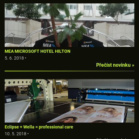
MEA MICROSOFT HOTEL HILTON
5. 6. 2018 •
Přečíst novinku »
Eclipse + Wella = professional care
10. 5. 2018 •