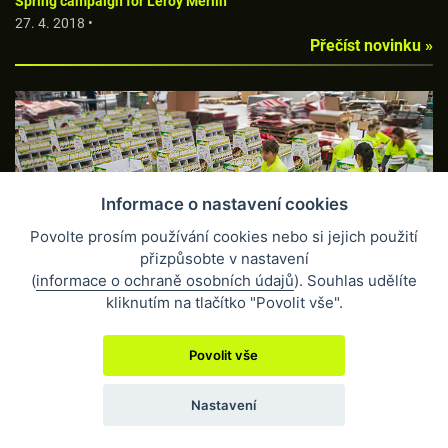
Spring campaign for Leroy Merlin
27. 4. 2018 •
Přečíst novinku »
Informace o nastavení cookies
Povolte prosím používání cookies nebo si jejich použití
COPACKING V RÁMCI VÝROBY KARTONOVÝCH STOJANŮ
přizpůsobte v nastavení
8. 3. 2018 •
(
informace o ochraně osobních údajů
). Souhlas udělíte
Přečíst novinku »
kliknutím na tlačítko "Povolit vše".
Povolit vše
Nastavení