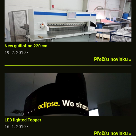
New guillotine 220 cm
19. 2. 2019 •
Přečíst novinku »
LED lighted Topper
16. 1. 2019 •
Přečíst novinku »