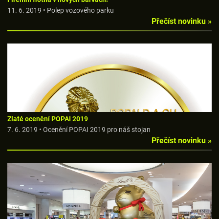
11. 6. 2019 • Polep vozového parku
Přečíst novinku »
Zlaté ocenění POPAI 2019
7. 6. 2019 • Ocenění POPAI 2019 pro náš stojan
Přečíst novinku »