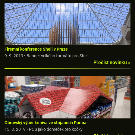
Firemní konference Shell v Praze
9. 9. 2019 • Banner velkého formátu pro Shell
Přečíst novinku »
Obrovský výběr krmiva ve stojanech Purina
15. 8. 2019 • POS jako domeček pro kočky