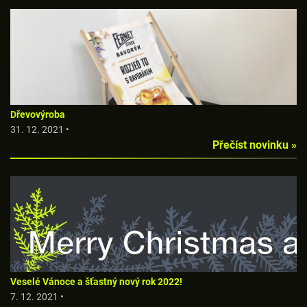
Dřevovýroba
31. 12. 2021 •
Přečíst novinku »
Veselé Vánoce a šťastný nový rok 2022!
7. 12. 2021 •