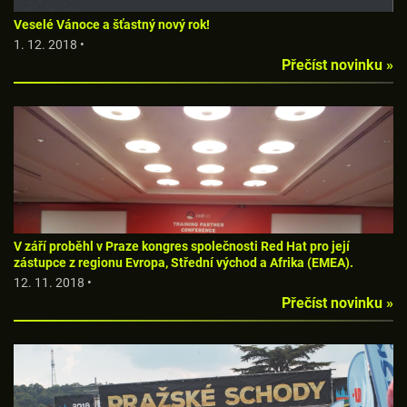
Veselé Vánoce a šťastný nový rok!
1. 12. 2018 •
Přečíst novinku »
V září proběhl v Praze kongres společnosti Red Hat pro její
zástupce z regionu Evropa, Střední východ a Afrika (EMEA).
12. 11. 2018 •
Přečíst novinku »