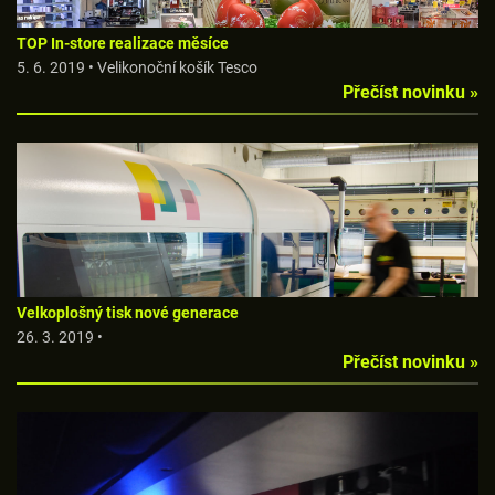
TOP In-store realizace měsíce
5. 6. 2019 • Velikonoční košík Tesco
Přečíst novinku »
Velkoplošný tisk nové generace
26. 3. 2019 •
Přečíst novinku »