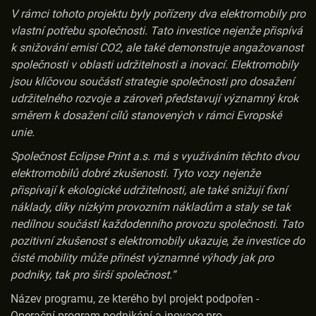
V rámci tohoto projektu byly pořízeny dva elektromobily pro
vlastní potřebu společnosti. Tato investice nejenže přispívá
k snižování emisí CO2, ale také demonstruje angažovanost
společnosti v oblasti udržitelnosti a inovací. Elektromobily
jsou klíčovou součástí strategie společnosti pro dosažení
udržitelného rozvoje a zároveň představují významný krok
směrem k dosažení cílů stanovených v rámci Evropské
unie.
Společnost Eclipse Print a.s. má s využíváním těchto dvou
elektromobilů dobré zkušenosti. Tyto vozy nejenže
přispívají k ekologické udržitelnosti, ale také snižují fixní
náklady, díky nízkým provozním nákladům a staly se tak
nedílnou součástí každodenního provozu společnosti. Tato
pozitivní zkušenost s elektromobily ukazuje, že investice do
čisté mobility může přinést významné výhody jak pro
podniky, tak pro širší společnost.“
Název programu, ze kterého byl projekt podpořen -
Operační program podnikání a inovace pro