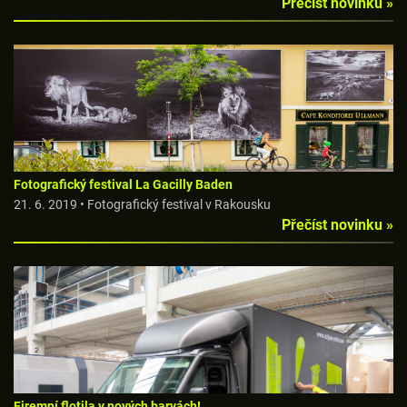
Přečíst novinku »
Fotografický festival La Gacilly Baden
21. 6. 2019 • Fotografický festival v Rakousku
Přečíst novinku »
Firemní flotila v nových barvách!