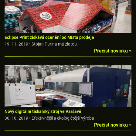
Eclipse Print získává ocenění od Místa prodeje
19. 11. 2019 • Stojan Purina má zlatou
Přečíst novinku »
Nový digitální tiskařský stroj ve Varšavě
30. 10. 2019 • Efektivnější a ekologičtější výroba
Přečíst novinku »