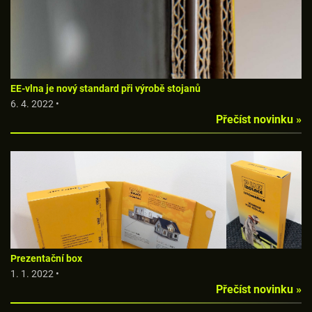
EE-vlna je nový standard při výrobě stojanů
6. 4. 2022 •
Přečíst novinku »
Prezentační box
1. 1. 2022 •
Přečíst novinku »