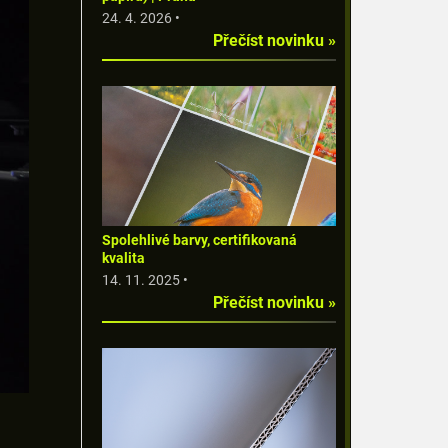
24. 4. 2026 •
Přečíst novinku »
Spolehlivé barvy, certifikovaná
kvalita
14. 11. 2025 •
Přečíst novinku »