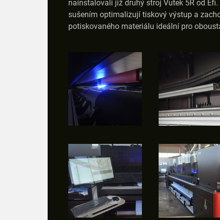
nainstalovali již druhý stroj Vutek 5R od Ef
sušením optimalizují tiskový výstup a zachov
potiskovaného materiálu ideální pro obousta