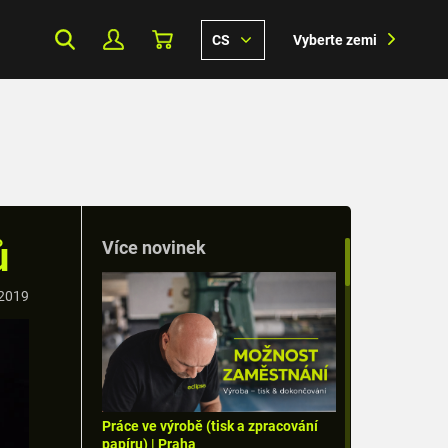
CS
Vyberte zemi
ů
Více novinek
 2019
Práce ve výrobě (tisk a zpracování
papíru) | Praha