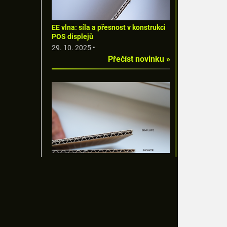
EE vlna: síla a přesnost v konstrukci
POS displejů
29. 10. 2025 •
Přečíst novinku »
Role vlnité lepenky v POS reklamě
6. 10. 2025 •
Přečíst novinku »