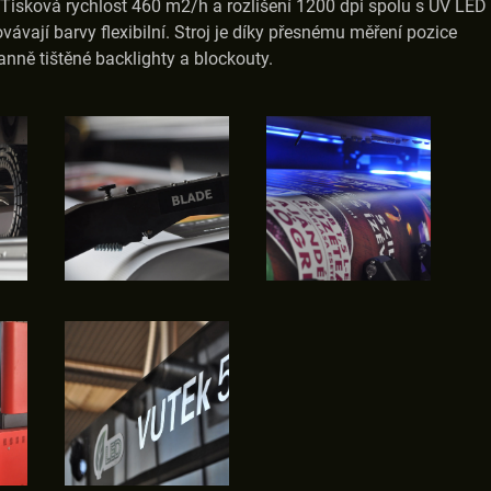
i. Tisková rychlost 460 m2/h a rozlišení 1200 dpi spolu s UV LED
ávají barvy flexibilní. Stroj je díky přesnému měření pozice
nně tištěné backlighty a blockouty.