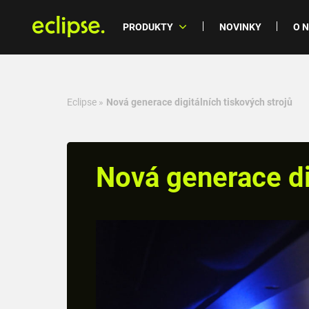
PRODUKTY
NOVINKY
O 
Eclipse
»
Nová generace digitálních tiskových strojů
Nová generace di