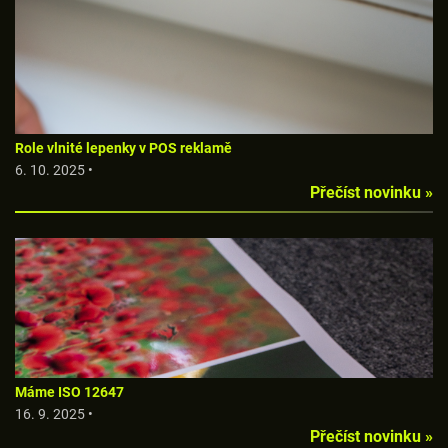
Role vlnité lepenky v POS reklamě
6. 10. 2025 •
Přečíst novinku »
Máme ISO 12647
16. 9. 2025 •
Přečíst novinku »