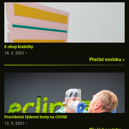
E-shop krabičky
18. 3. 2021 •
Přečíst novinku »
Pravidelné týdenní testy na COVID
12. 3. 2021 •