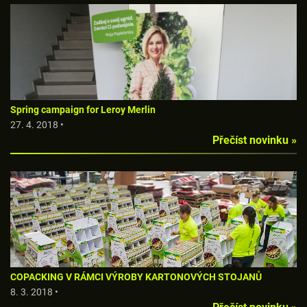
Spring campaign for Leroy Merlin
27. 4. 2018 •
Přečíst novinku »
COPACKING V RÁMCI VÝROBY KARTONOVÝCH STOJANŮ
8. 3. 2018 •