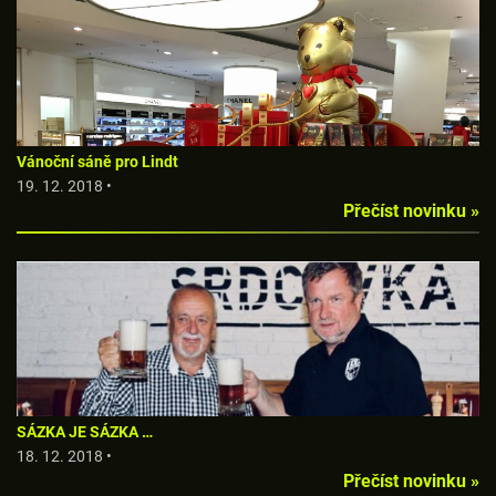
Vánoční sáně pro Lindt
19. 12. 2018 •
Přečíst novinku »
SÁZKA JE SÁZKA …
18. 12. 2018 •
Přečíst novinku »