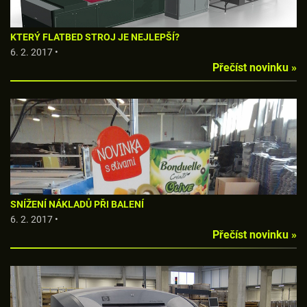
KTERÝ FLATBED STROJ JE NEJLEPŠÍ?
6. 2. 2017 •
Přečíst novinku »
SNÍŽENÍ NÁKLADŮ PŘI BALENÍ
6. 2. 2017 •
Přečíst novinku »