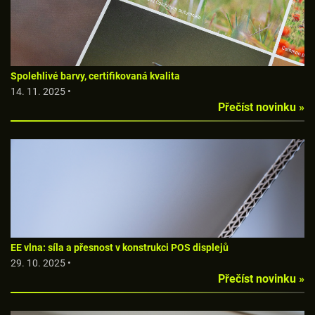
Spolehlivé barvy, certifikovaná kvalita
14. 11. 2025 •
Přečíst novinku »
EE vlna: síla a přesnost v konstrukci POS displejů
29. 10. 2025 •
Přečíst novinku »