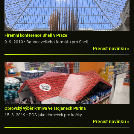
Firemní konference Shell v Praze
9. 9. 2019 • Banner velkého formátu pro Shell
Přečíst novinku »
Obrovský výběr krmiva ve stojanech Purina
15. 8. 2019 • POS jako domeček pro kočky
Přečíst novinku »