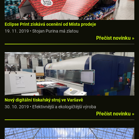
Eclipse Print získává ocenění od Místa prodeje
19. 11. 2019 • Stojan Purina má zlatou
Přečíst novinku »
Nový digitální tiskařský stroj ve Varšavě
30. 10. 2019 • Efektivnější a ekologičtější výroba
Přečíst novinku »