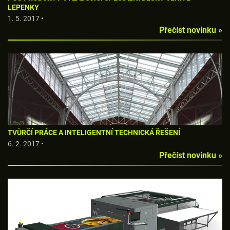
LEPENKY
1. 5. 2017 •
Přečíst novinku »
TVŮRČÍ PRÁCE A INTELIGENTNÍ TECHNICKÁ ŘEŠENÍ
6. 2. 2017 •
Přečíst novinku »