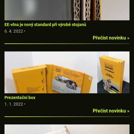
EE-vlna je nový standard při výrobě stojanů
6. 4. 2022 •
Přečíst novinku »
Prezentační box
1. 1. 2022 •
Přečíst novinku »