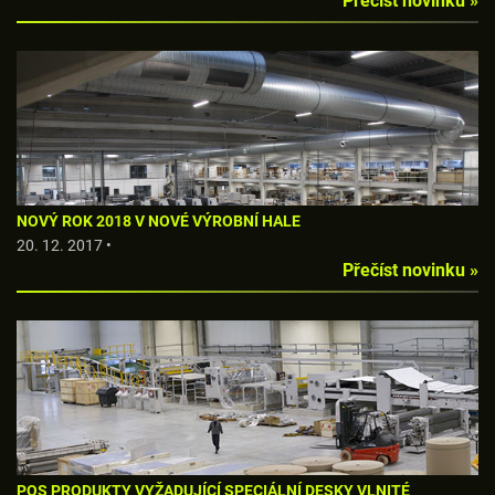
Přečíst novinku »
NOVÝ ROK 2018 V NOVÉ VÝROBNÍ HALE
20. 12. 2017 •
Přečíst novinku »
POS PRODUKTY VYŽADUJÍCÍ SPECIÁLNÍ DESKY VLNITÉ