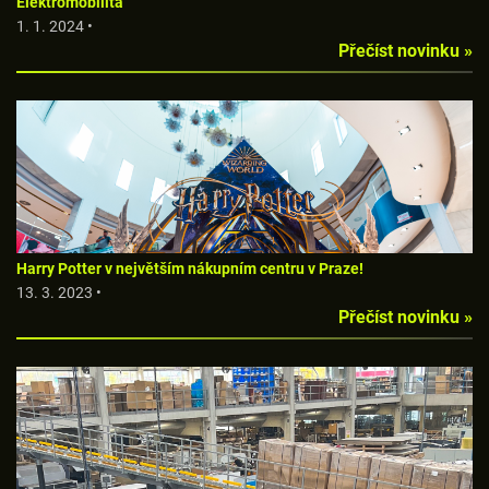
Elektromobilita
1. 1. 2024 •
Přečíst novinku »
Harry Potter v největším nákupním centru v Praze!
13. 3. 2023 •
Přečíst novinku »