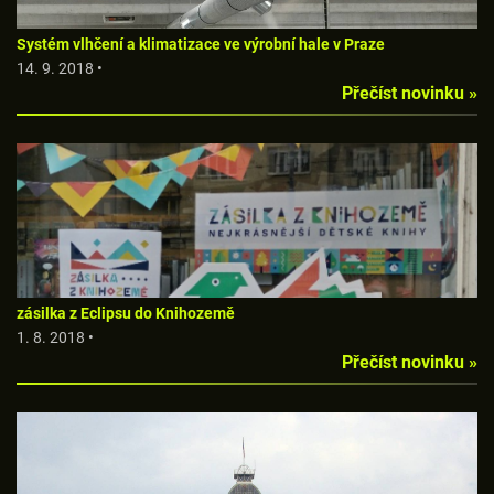
Systém vlhčení a klimatizace ve výrobní hale v Praze
14. 9. 2018 •
Přečíst novinku »
zásilka z Eclipsu do Knihozemě
1. 8. 2018 •
Přečíst novinku »