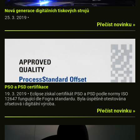
Nová generace digitálních tiskových strojů
25. 3. 2019 •
Přečíst novinku »
PSO a PSD certifikace
19. 3. 2019 • Eclipse získal certifikát PSO a PSD podle normy ISO
12647 fungující dle Fogra standardu. Byla úspěšně otestována
ofsetová i digitální výroba.
Přečíst novinku »