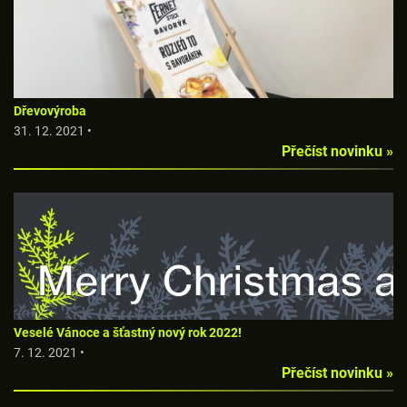
Dřevovýroba
31. 12. 2021 •
Přečíst novinku »
Veselé Vánoce a šťastný nový rok 2022!
7. 12. 2021 •
Přečíst novinku »