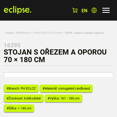
EN
Eclipse
»
DEKORACE
»
A-POUTAČE A STOJANY
»
16395 - stojan s ořezem a oporou
16395
STOJAN S OŘEZEM A OPOROU
70 × 180 CM
#Branch: PH ECLCZ
#Materiál: corrugated cardboard
#Životnost: krátkodobé
#Výška: 161 - 180 cm
#Šířka: < 140 cm