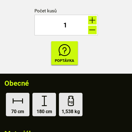
Počet kusů
Obecné
70 cm
180 cm
1,538 kg