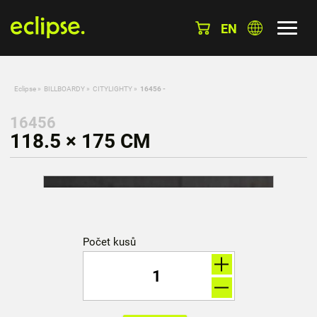
EN
Eclipse
»
BILLBOARDY
»
CITYLIGHTY
»
16456 -
16456
118.5 × 175 CM
Počet kusů