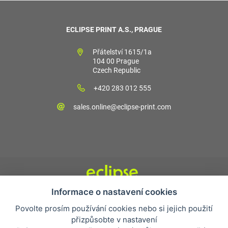
ECLIPSE PRINT A.S., PRAGUE
Přátelství 1615/1a
104 00 Prague
Czech Republic
+420 283 012 555
sales.online@eclipse-print.com
Informace o nastavení cookies
Obchodní podmínky
Povolte prosím používání cookies nebo si jejich použití
Nejčastější otázky
přizpůsobte v nastavení
Ochrana osobních údajů