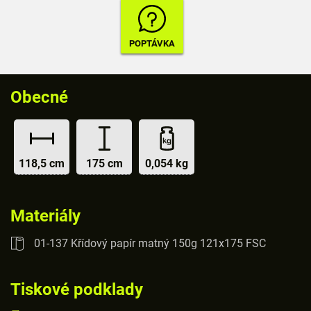
Obecné
118,5 cm
175 cm
0,054 kg
Materiály
01-137 Křídový papír matný 150g 121x175 FSC
Tiskové podklady