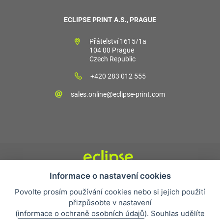
ECLIPSE PRINT A.S., PRAGUE
Přátelství 1615/1a
104 00 Prague
Czech Republic
+420 283 012 555
sales.online@eclipse-print.com
Informace o nastavení cookies
Obchodní podmínky
Povolte prosím používání cookies nebo si jejich použití
Nejčastější otázky
přizpůsobte v nastavení
Ochrana osobních údajů
(
informace o ochraně osobních údajů
). Souhlas udělíte
O společnosti