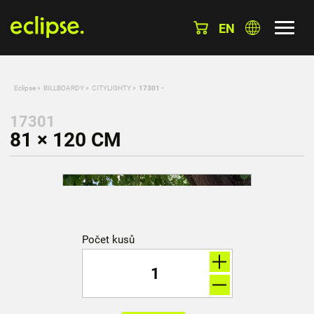
EN
Eclipse
»
BILLBOARDY
»
CITYLIGHTY
»
17301 -
17301
81 × 120 CM
Počet kusů