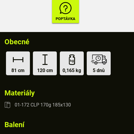
Obecné
81 cm
120 cm
0,165 kg
5 dnů
Materiály
01-172 CLP 170g 185x130
Balení