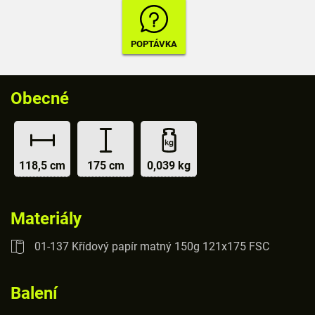
Obecné
118,5 cm
175 cm
0,039 kg
Materiály
01-137 Křídový papír matný 150g 121x175 FSC
Balení