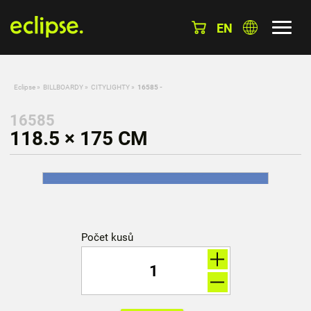
EN
Eclipse
»
BILLBOARDY
»
CITYLIGHTY
»
16585 -
16585
118.5 × 175 CM
Počet kusů