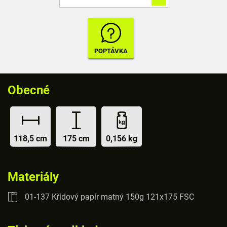
Obecné
118,5 cm
175 cm
0,156 kg
Materiály
01-137 Křídový papír matný 150g 121x175 FSC