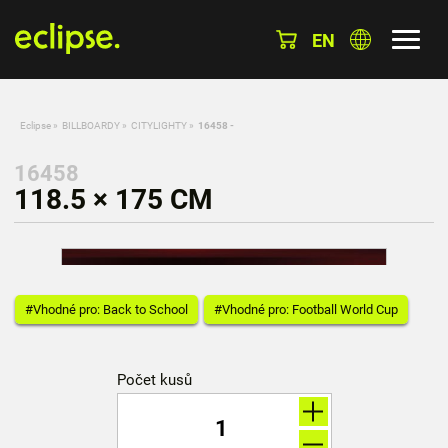
EN
Eclipse
»
BILLBOARDY
»
CITYLIGHTY
»
16458 -
16458
118.5 × 175 CM
#Vhodné pro: Back to School
#Vhodné pro: Football World Cup
Počet kusů