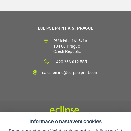
ECLIPSE PRINT A.S., PRAGUE
Přátelství 1615/1a
104 00 Prague
Czech Republic
+420 283 012 555
sales.online@eclipse-print.com
Informace o nastavení cookies
Obchodní podmínky
Povolte prosím používání cookies nebo si jejich použití
Nejčastější otázky