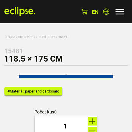
EN
Eclipse
»
BILLBOARDY
»
CITYLIGHTY
»
15481 -
15481
118.5 × 175 CM
#Materiál: paper and cardboard
Počet kusů