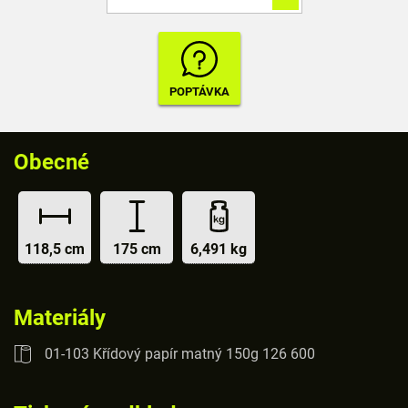
Obecné
118,5 cm
175 cm
6,491 kg
Materiály
01-103 Křídový papír matný 150g 126 600