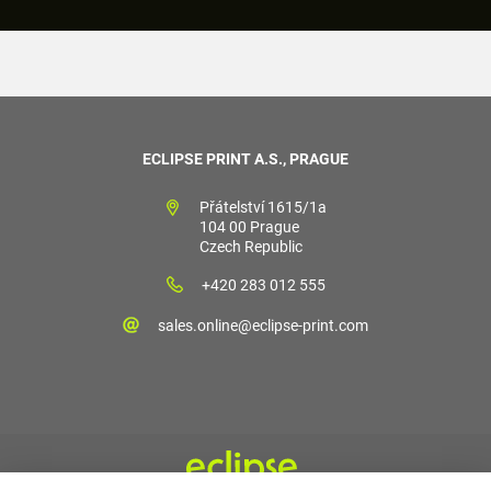
ECLIPSE PRINT A.S., PRAGUE
Přátelství 1615/1a
104 00 Prague
Czech Republic
+420 283 012 555
sales.online@eclipse-print.com