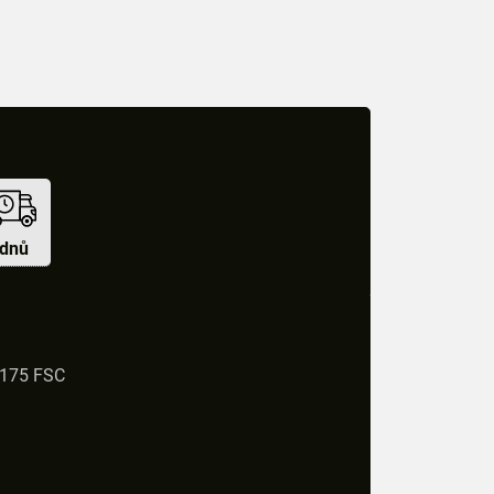
 dnů
x175 FSC