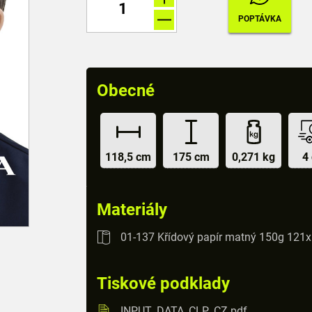
Obecné
118,5 cm
175 cm
0,271 kg
4
Materiály
01-137 Křídový papír matný 150g 121
Tiskové podklady
INPUT_DATA_CLP_CZ.pdf