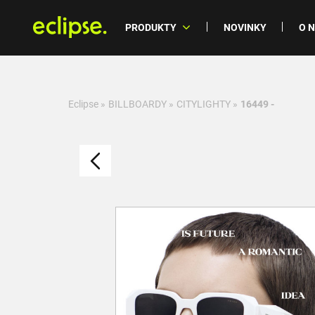
PRODUKTY
NOVINKY
O 
Eclipse
»
BILLBOARDY
»
CITYLIGHTY
»
16449 -