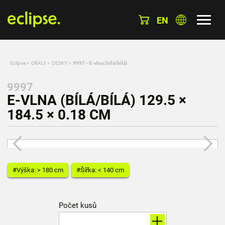
EN
Eclipse
»
OBALY
»
DESKY
»
9997 - E-vlna (bílá/bílá)
9997
E-VLNA (BÍLÁ/BÍLÁ) 129.5 ×
184.5 × 0.18 CM
#Výška: > 180 cm
#Šířka: < 140 cm
Počet kusů