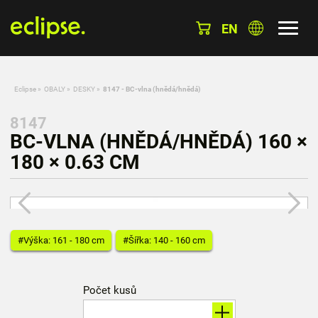
EN
Eclipse
»
OBALY
»
DESKY
»
8147 - BC-vlna (hnědá/hnědá)
8147
BC-VLNA (HNĚDÁ/HNĚDÁ) 160 ×
180 × 0.63 CM
#Výška: 161 - 180 cm
#Šířka: 140 - 160 cm
Počet kusů