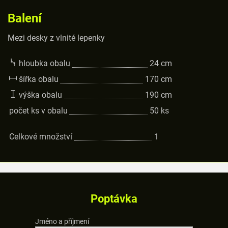
Balení
Mezi desky z vlnité lepenky
hloubka obalu
24
cm
šířka obalu
170
cm
výška obalu
190
cm
počet ks v obalu
50
ks
Celkové množství
1
Poptávka
Jméno a příjmení