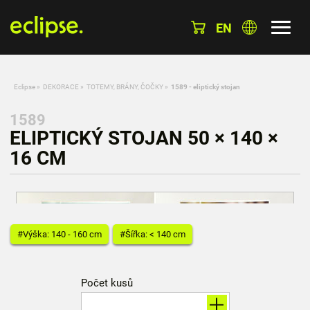
EN
Eclipse
»
DEKORACE
»
TOTEMY, BRÁNY, ČOČKY
»
1589 - eliptický stojan
1589
ELIPTICKÝ STOJAN 50 × 140 ×
16 CM
#Výška: 140 - 160 cm
#Šířka: < 140 cm
Počet kusů