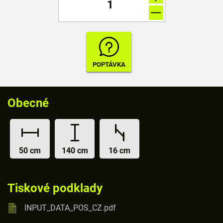
Obecné
50 cm
140 cm
16 cm
Tiskové podklady
INPUT_DATA_POS_CZ.pdf