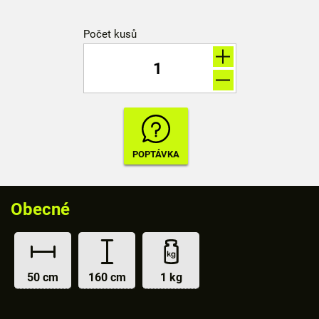
Počet kusů
Obecné
50 cm
160 cm
1 kg