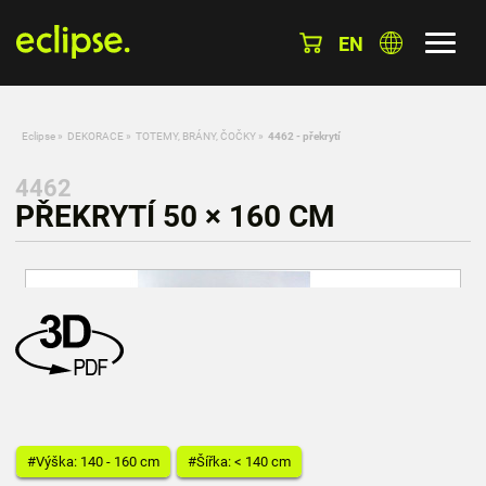
EN
Eclipse
»
DEKORACE
»
TOTEMY, BRÁNY, ČOČKY
»
4462 - překrytí
4462
PŘEKRYTÍ 50 × 160 CM
#Výška: 140 - 160 cm
#Šířka: < 140 cm