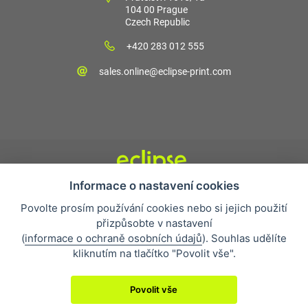
104 00 Prague
Czech Republic
+420 283 012 555
sales.online@eclipse-print.com
Informace o nastavení cookies
Obchodní podmínky
Povolte prosím používání cookies nebo si jejich použití
Nejčastější otázky
přizpůsobte v nastavení
Ochrana osobních údajů
(
informace o ochraně osobních údajů
). Souhlas udělíte
O společnosti
kliknutím na tlačítko "Povolit vše".
Whistleblowing
Povolit vše