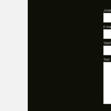
Jmén
E-ma
Telef
Text