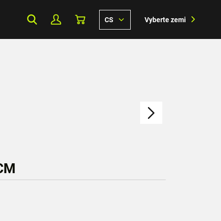
CS
Vyberte zemi
 CM