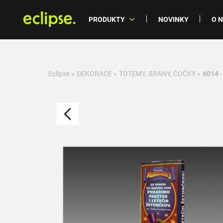
PRODUKTY
NOVINKY
O 
Eclipse
»
DEKORACE
»
TOTEMY, BRÁNY, ČOČKY
»
6014 -