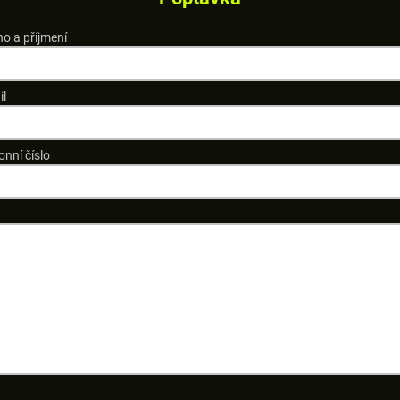
o a příjmení
il
onní číslo