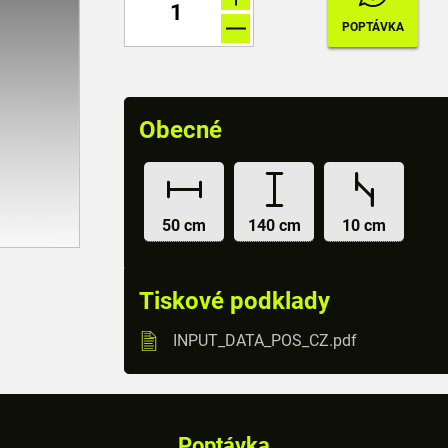
Obecné
50 cm
140 cm
10 cm
Tiskové podklady
INPUT_DATA_POS_CZ.pdf
Poptávka