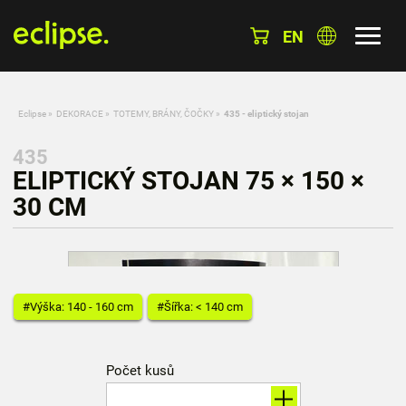
EN
Eclipse
»
DEKORACE
»
TOTEMY, BRÁNY, ČOČKY
»
435 - eliptický stojan
435
ELIPTICKÝ STOJAN 75 × 150 ×
30 CM
#Výška: 140 - 160 cm
#Šířka: < 140 cm
Počet kusů