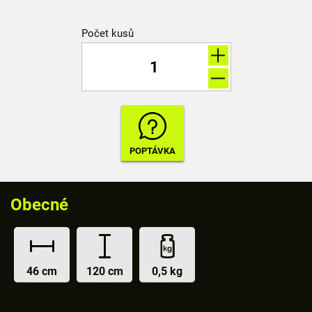
Počet kusů
Obecné
46 cm
120 cm
0,5 kg