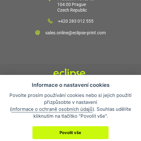
104 00 Prague
Czech Republic
+420 283 012 555
sales.online@eclipse-print.com
Informace o nastavení cookies
Obchodní podmínky
Povolte prosím používání cookies nebo si jejich použití
Nejčastější otázky
přizpůsobte v nastavení
Ochrana osobních údajů
(
informace o ochraně osobních údajů
). Souhlas udělíte
O společnosti
kliknutím na tlačítko "Povolit vše".
Whistleblowing
Povolit vše