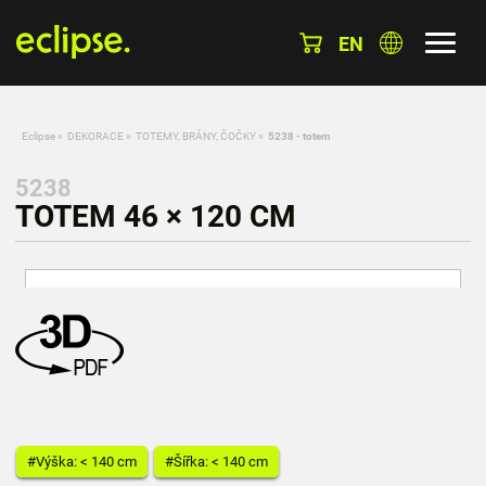
EN
Eclipse
»
DEKORACE
»
TOTEMY, BRÁNY, ČOČKY
»
5238 - totem
5238
TOTEM 46 × 120 CM
#Výška: < 140 cm
#Šířka: < 140 cm