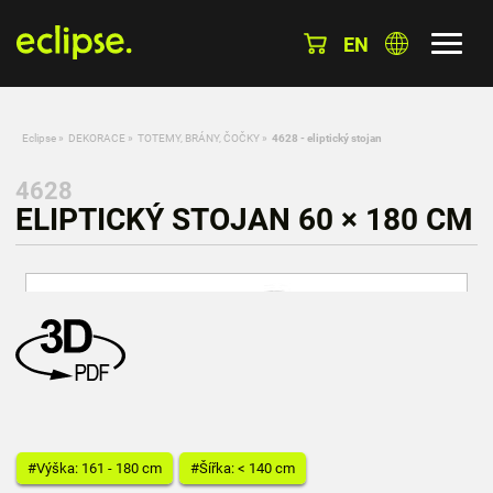
EN
Eclipse
»
DEKORACE
»
TOTEMY, BRÁNY, ČOČKY
»
4628 - eliptický stojan
4628
ELIPTICKÝ STOJAN 60 × 180 CM
#Výška: 161 - 180 cm
#Šířka: < 140 cm