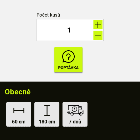
Počet kusů
Obecné
60 cm
180 cm
7 dnů