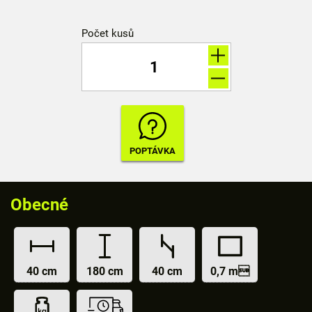
Počet kusů
Obecné
40 cm
180 cm
40 cm
0,7 m