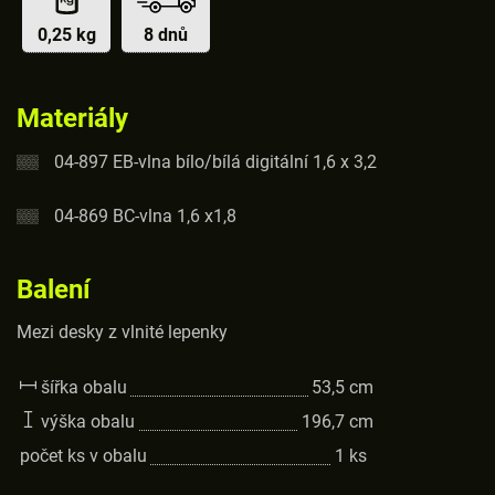
0,25 kg
8 dnů
Materiály
04-897 EB-vlna bílo/bílá digitální 1,6 x 3,2
04-869 BC-vlna 1,6 x1,8
Balení
Mezi desky z vlnité lepenky
šířka obalu
53,5
cm
výška obalu
196,7
cm
počet ks v obalu
1
ks