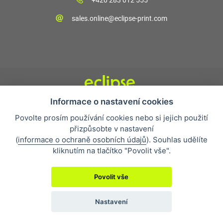
+420 283 012 555
sales.online@eclipse-print.com
Informace o nastavení cookies
Obchodní podmínky
Povolte prosím používání cookies nebo si jejich použití
Nejčastější otázky
přizpůsobte v nastavení
Ochrana osobních údajů
(
informace o ochraně osobních údajů
). Souhlas udělíte
O společnosti
kliknutím na tlačítko "Povolit vše".
Whistleblowing
Povolit vše
Nastavení
2019 © Eclipse Print a. s.