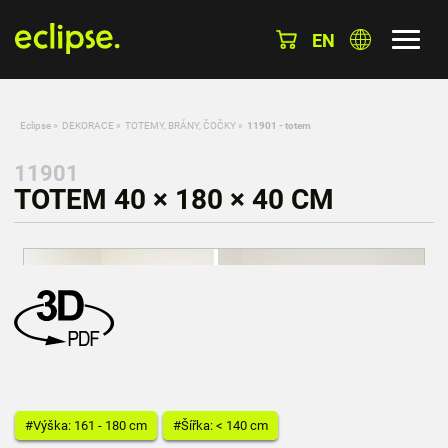
EN
Eclipse
»
DEKORACE
»
TOTEMY, BRÁNY, ČOČKY
»
11901 - totem
11901
TOTEM 40 × 180 × 40 CM
#Výška: 161 - 180 cm
#Šířka: < 140 cm