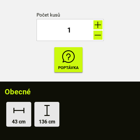
Počet kusů
Obecné
43 cm
136 cm