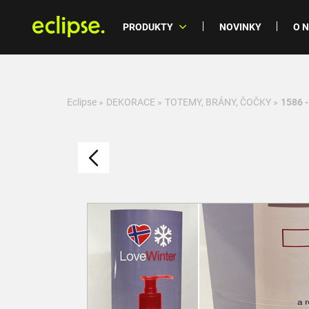
PRODUKTY
NOVINKY
O 
Eclipse
»
DEKORACE
»
TOTEMY, BRÁNY, ČOČKY
»
1586 -