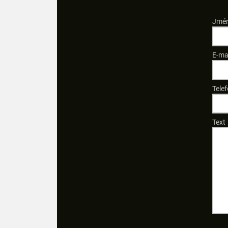
Jmén
E-ma
Telef
Text