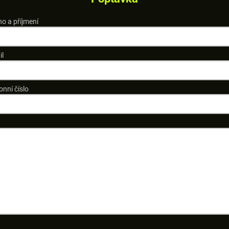
o a příjmení
il
onní číslo