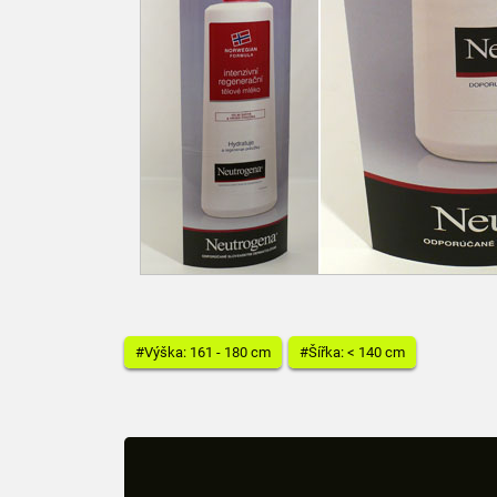
#Výška: 161 - 180 cm
#Šířka: < 140 cm