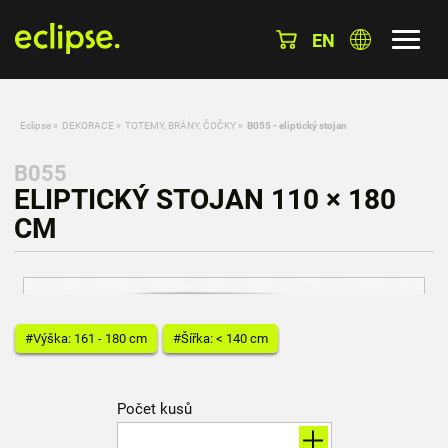
EN
Eclipse
»
DEKORACE
»
TOTEMY, BRÁNY, ČOČKY
»
B055 - eliptický stojan
B055
ELIPTICKÝ STOJAN 110 × 180
CM
#Výška: 161 - 180 cm
#Šířka: < 140 cm
Počet kusů