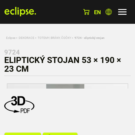
EN
Eclipse
»
DEKORACE
»
TOTEMY, BRÁNY, ČOČKY
»
9724 - eliptický stojan
9724
ELIPTICKÝ STOJAN 53 × 190 ×
23 CM