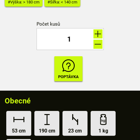
#Výška: > 180 cm
#Šířka: < 140 cm
Počet kusů
Obecné
53 cm
190 cm
23 cm
1 kg