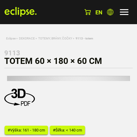
EN
Eclipse
»
DEKORACE
»
TOTEMY, BRÁNY, ČOČKY
»
9113 - totem
9113
TOTEM 60 × 180 × 60 CM
#Výška: 161 - 180 cm
#Šířka: < 140 cm