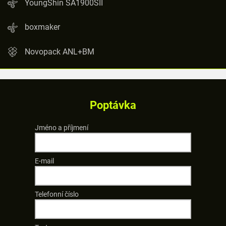
YoungShin SA1900SII
boxmaker
Novopack ANL+BM
Poptávka
Jméno a příjmení
E-mail
Telefonní číslo