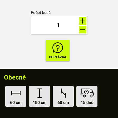
Počet kusů
Obecné
60 cm
180 cm
60 cm
15 dnů