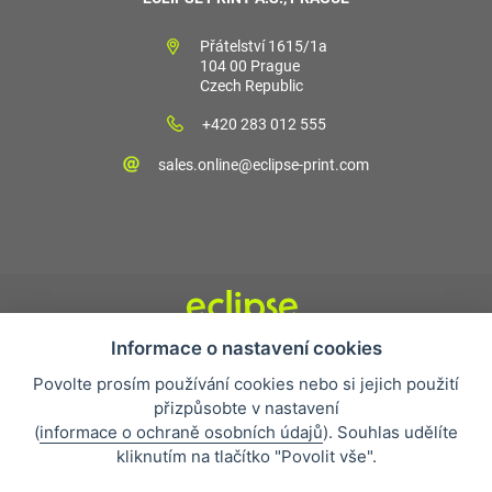
Přátelství 1615/1a
104 00 Prague
Czech Republic
+420 283 012 555
sales.online@eclipse-print.com
Informace o nastavení cookies
Obchodní podmínky
Povolte prosím používání cookies nebo si jejich použití
Nejčastější otázky
přizpůsobte v nastavení
Ochrana osobních údajů
(
informace o ochraně osobních údajů
). Souhlas udělíte
O společnosti
kliknutím na tlačítko "Povolit vše".
Whistleblowing