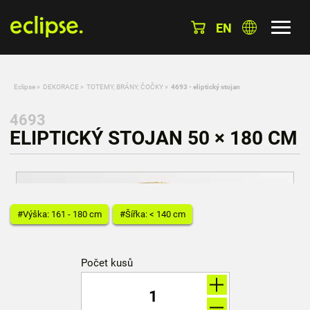
EN
Eclipse
»
DEKORACE
»
TOTEMY, BRÁNY, ČOČKY
»
4693 - eliptický stojan
4693
ELIPTICKÝ STOJAN 50 × 180 CM
#Výška: 161 - 180 cm
#Šířka: < 140 cm
Počet kusů