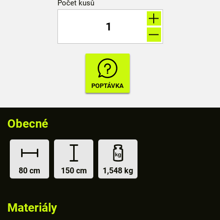
Počet kusů
Obecné
80 cm
150 cm
1,548 kg
Materiály