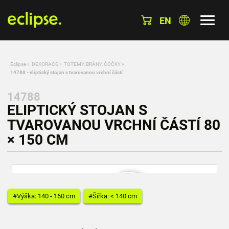
EN
Eclipse
»
DEKORACE
»
TOTEMY, BRÁNY, ČOČKY
»
14788 - eliptický stojan s tvarovanou vrchní částí
14788
ELIPTICKÝ STOJAN S
TVAROVANOU VRCHNÍ ČÁSTÍ 80
× 150 CM
#Výška: 140 - 160 cm
#Šířka: < 140 cm