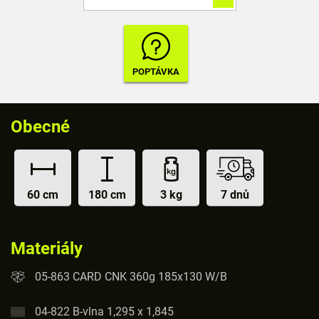
Obecné
60 cm
180 cm
3 kg
7 dnů
Materiály
05-863 CARD CNK 360g 185x130 W/B
04-822 B-vlna 1,295 x 1,845