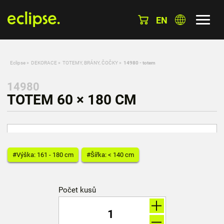
EN
Eclipse
»
DEKORACE
»
TOTEMY, BRÁNY, ČOČKY
»
14980 - totem
14980
TOTEM 60 × 180 CM
#Výška: 161 - 180 cm
#Šířka: < 140 cm
Počet kusů