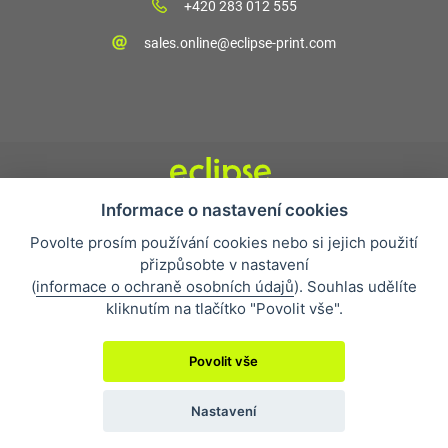
+420 283 012 555
sales.online@eclipse-print.com
Informace o nastavení cookies
Obchodní podmínky
Povolte prosím používání cookies nebo si jejich použití
Nejčastější otázky
přizpůsobte v nastavení
Ochrana osobních údajů
(
informace o ochraně osobních údajů
). Souhlas udělíte
O společnosti
kliknutím na tlačítko "Povolit vše".
Whistleblowing
Povolit vše
Nastavení
2019 © Eclipse Print a. s.