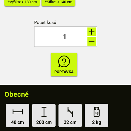
#Výška: > 180 cm
#Šířka: < 140 cm
Počet kusů
Obecné
40 cm
200 cm
32 cm
2 kg