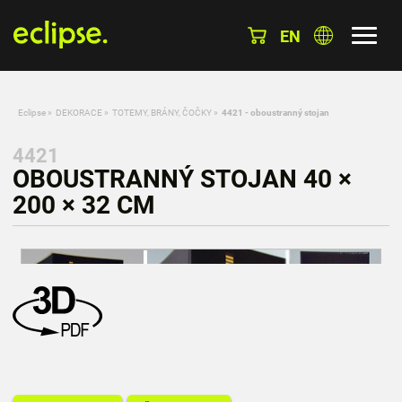
EN
Eclipse
»
DEKORACE
»
TOTEMY, BRÁNY, ČOČKY
»
4421 - oboustranný stojan
4421
OBOUSTRANNÝ STOJAN 40 ×
200 × 32 CM