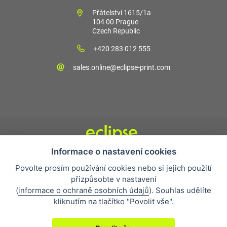
Přátelství 1615/1a
104 00 Prague
Czech Republic
+420 283 012 555
sales.online@eclipse-print.com
Informace o nastavení cookies
Obchodní podmínky
Povolte prosím používání cookies nebo si jejich použití
Nejčastější otázky
přizpůsobte v nastavení
Ochrana osobních údajů
(
informace o ochraně osobních údajů
). Souhlas udělíte
O společnosti
kliknutím na tlačítko "Povolit vše".
Whistleblowing