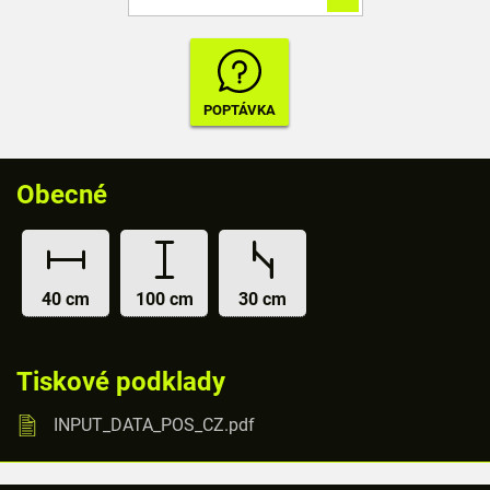
Obecné
40 cm
100 cm
30 cm
Tiskové podklady
INPUT_DATA_POS_CZ.pdf