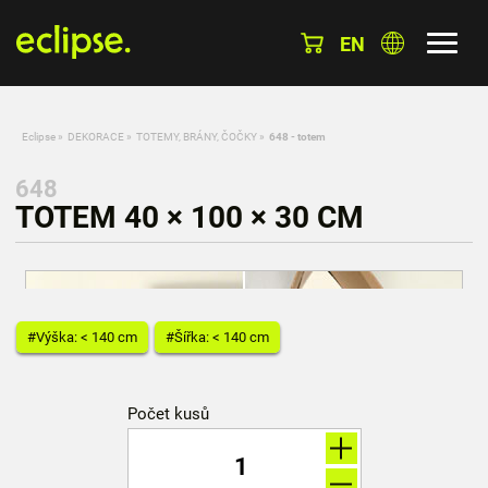
EN
Eclipse
»
DEKORACE
»
TOTEMY, BRÁNY, ČOČKY
»
648 - totem
648
TOTEM 40 × 100 × 30 CM
#Výška: < 140 cm
#Šířka: < 140 cm
Počet kusů