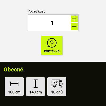
Počet kusů
Obecné
100 cm
140 cm
10 dnů