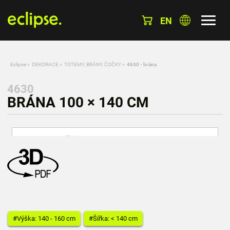
EN
Eclipse
»
DEKORACE
»
TOTEMY, BRÁNY, ČOČKY
»
4630 - brána
4630
BRÁNA 100 × 140 CM
#Výška: 140 - 160 cm
#Šířka: < 140 cm