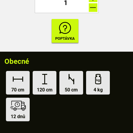
Obecné
70 cm
120 cm
50 cm
4 kg
12 dnů