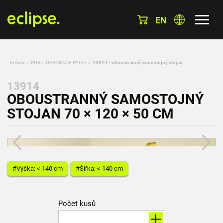
EN
Eclipse
»
POS
»
DEKORACE PALET
»
13914 - oboustranný samostojný stojan
13914
OBOUSTRANNÝ SAMOSTOJNÝ
STOJAN 70 × 120 × 50 CM
#Výška: < 140 cm
#Šířka: < 140 cm
Počet kusů