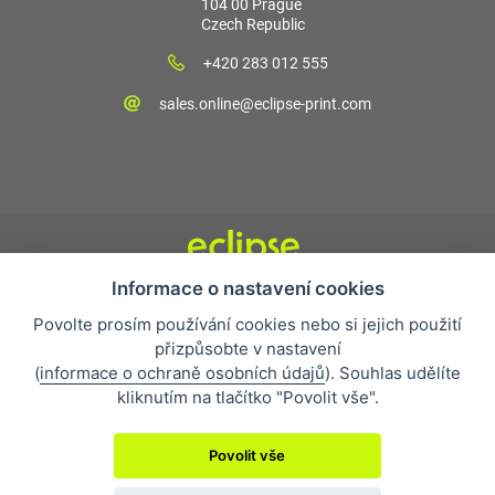
104 00 Prague
Czech Republic
+420 283 012 555
sales.online@eclipse-print.com
Informace o nastavení cookies
Obchodní podmínky
Povolte prosím používání cookies nebo si jejich použití
Nejčastější otázky
přizpůsobte v nastavení
Ochrana osobních údajů
(
informace o ochraně osobních údajů
). Souhlas udělíte
O společnosti
kliknutím na tlačítko "Povolit vše".
Whistleblowing
Povolit vše