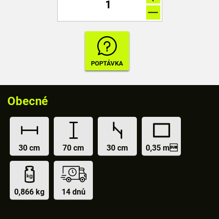
Obecné
30 cm
70 cm
30 cm
0,35 m
0,866 kg
14 dnů