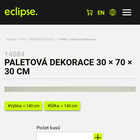
EN
Eclipse
»
POS
»
DEKORACE PALET
»
14084 - paletová dekorace
14084
PALETOVÁ DEKORACE 30 × 70 ×
30 CM
#Výška: < 140 cm
#Šířka: < 140 cm
Počet kusů